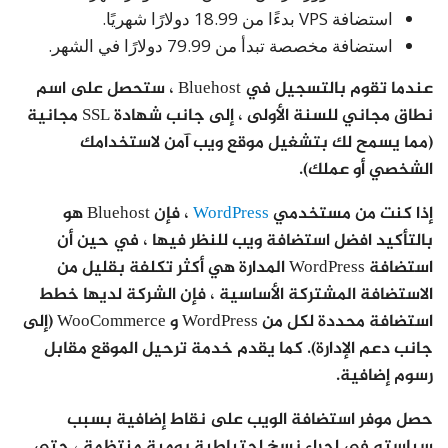
استضافة VPS بدءًا من 18.99 دولارًا شهريًا.
استضافة مخصصة تبدأ من 79.99 دولارًا في الشهر.
عندما تقوم بالتسجيل في Bluehost ، ستحصل على اسم
نطاق مجاني للسنة الأولى ، إلى جانب شهادة SSL مجانية
(مما يسمح لك بتشغيل موقع ويب آمن لاستخدامك
الشخصي أو عملك).
إذا كنت من مستخدمي
WordPress
، فإن Bluehost هو
بالتأكيد افضل استضافة ويب للنظر فيها ، في حين أن
استضافة WordPress المدارة هي أكثر تكلفة بقليل من
الاستضافة المشتركة الأساسية ، فإن الشركة لديها خطط
استضافة محددة لكل من WordPress و WooCommerce (إلى
جانب دعم الإدارة). كما يقدم خدمة ترحيل الموقع مقابل
رسوم إضافية.
حصل موفر استضافة الويب على نقاط إضافية بسبب
سياسته في إجراء نسخ احتياطية يومية منتظمة ، حتى