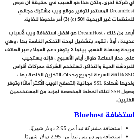
أي شركة أخرى. ولكن هذا هو السبب في حقيقة أن عرض
DreamHost المستمر لتوفير موقع ويب مشترك مجاني
للمنظمات غير الربحية 501 (c) (3) أمر ملحوظ للغاية.
أبعد من ذلك ، DreamHost هو افضل استضافة ويب لأسباب
عديدة ، أولاً ، تقوم بتشغيل لوحة التحكم الخاصة بها ، وهي
مريحة وسهلة الفهم. بينما لا يتوفر دعم العملاء عبر الهاتف
على مدار الساعة طوال أيام الأسبوع ، فإنه يستجيب
للدردشة الحية والتذاكر. تستخدم الشركة محركات أقراص
SSD فائقة السرعة لجميع وحدات التخزين الخاصة بها ،
ولديها شهادة SSL مجانية (لتصفح الويب الأكثر أمانًا) وتوفر
وصول SSH لتلك الخطط المخصصة لمزيد من المستخدمين
الفنيين.
استضافة Bluehost
استضافة مشتركة تبدأ من 2.95 دولار شهريًا.
استضافة ووردبريس تبدأ من 2.95 دولار شهريًا.