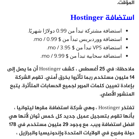
المؤقت.
استضافة Hostinger
استضافة مشتركة تبدأ من 0.99 دولارًا شهريًا.
استضافة ووردبريس تبدأ من $ 0.99 / mo.
استضافة VPS تبدأ من $ 3.95 / mo.
استضافة سحابية تبدأ من $ 9.99 / mo.
ملاحظة: في 25 أغسطس ، كشف Hostinger أن ما يصل إلى
14 مليون مستخدم ربما تأثروا بخرق أمني. تقوم الشركة
بإعادة تعيين كلمات المرور لجميع الحسابات المتأثرة. يتبع
المنشور الأصلي.
تفتخر Hostinger ، وهي شركة استضافة مقرها ليتوانيا ،
بأنها تقوم بتسجيل عميل جديد كل خمس ثوانٍ لأنها هي
افضل استضافة ويب. مع وجود 29 مليون مستخدم في 178
دولة وفروع في الولايات المتحدة وإندونيسيا والبرازيل ،