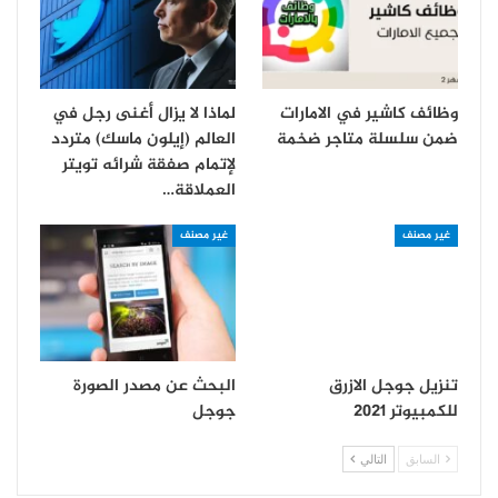
وظائف كاشير في الامارات
لماذا لا يزال أغنى رجل في
ضمن سلسلة متاجر ضخمة
العالم (إيلون ماسك) متردد
لإتمام صفقة شرائه تويتر
العملاقة…
غير مصنف
غير مصنف
تنزيل جوجل الازرق
البحث عن مصدر الصورة
للكمبيوتر 2021
جوجل
السابق
التالي