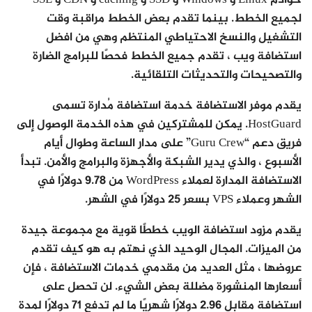
خوادم Linux و Windows و SSD و caching و CDN و SSL
لجميع الخطط. بينما تقدم بعض الخطط مراقبة وقت
التشغيل والنسخ الاحتياطي المنتظم وهي من افضل
استضافة ويب ، تقدم جميع الخطط فحصًا للبرامج الضارة
والتصحيحات والتحديثات التلقائية.
يقدم موفر الاستضافة خدمة استضافة مُدارة تسمى
HostGuard. يمكن للمشتركين في هذه الخدمة الوصول إلى
فريق دعم “Guru Crew” على مدار الساعة وطوال أيام
الأسبوع ، والذي يدير الشبكة والأجهزة والبرامج والأمن. تبدأ
الاستضافة المدارة لعملاء WordPress من 9.78 دولارًا في
الشهر وعملاء VPS بسعر 25 دولارًا في الشهر.
يقدم مزود استضافة الويب خططًا قوية مع مجموعة جيدة
من الميزات. المجال الوحيد الذي نهتم به هو كيف تقدم
عروضها ، مثل العديد من مقدمي خدمات الاستضافة ، فإن
أسعارها المنشورة مضللة بعض الشيء. لن تحصل على
استضافة مقابل 2.96 دولارًا شهريًا ما لم تدفع 71 دولارًا لمدة