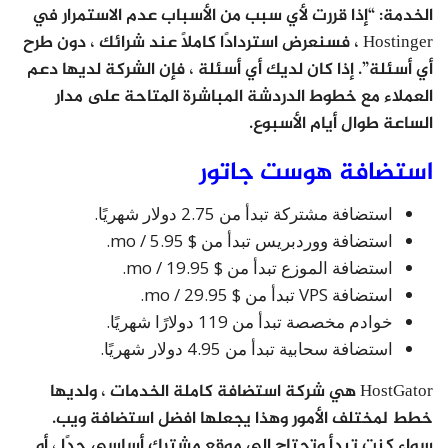
الخدمة: “إذا قررت لأي سبب من الأسباب عدم الاستمرار في
Hostinger ، فسنعرض استردادًا كاملاً عند شرائك ، دون طرح
أي أسئلة”. إذا كان لديك أي أسئلة ، فإن الشركة لديها دعم
العملاء مع خطوط الدردشة المباشرة المتاحة على مدار
الساعة طوال أيام الأسبوع.
استضافة هوست جاتور
استضافة مشتركة تبدأ من 2.75 دولار شهريًا.
استضافة ووردبريس تبدأ من $ 5.95 / mo.
استضافة الموزع تبدأ من $ 19.95 / mo.
استضافة VPS تبدأ من $ 29.95 / mo.
خوادم مخصصة تبدأ من 119 دولارًا شهريًا.
استضافة سحابية تبدأ من 4.95 دولار شهريًا.
HostGator هي شركة استضافة كاملة الخدمات ، ولديها
خطط لمختلف الأمور وهذا يجعلها افضل استضافة ويب.
سواء كنت تبدأ وتحتاج إلى موقع مشترك أساسي جدًا ، أو