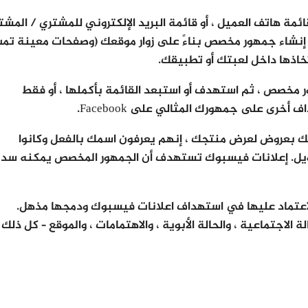
مة هاتف العميل ، أو قائمة البريد الإلكتروني للمشتري / المشت
 ، إلى Facebook. يمكنك أيضًا إنشاء جمهور مخصص بناءً على زوار موقعك (وصفحات معينة ت
تخاذها داخل لعبتك أو تطبيقك.
مخصص ، ثم استهدف أو استبعد القائمة بأكملها ، أو فقط
ى على جمهورك المثالي على Facebook.
ك بعروض لعرض منتجك ، إنهم يعرفون اسمك بالفعل وكانوا
ويل. إعلانات فيسبوك تستهدف أن الجمهور المخصص يمكنه سد
الاعتماد عليها في استهداف اعلانات فيسبوك ودمجها مذهل.
 الاجتماعية ، والحالة الأبوية ، والاهتمامات ، والموقع – كل ذلك