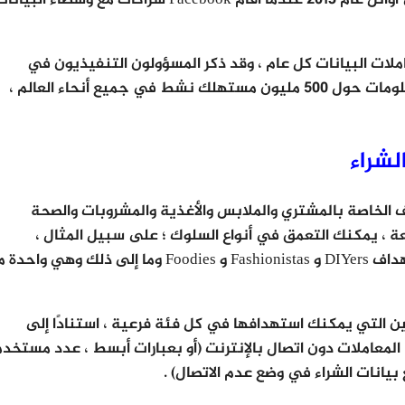
لات البيانات كل عام ، وقد ذكر المسؤولون التنفيذيون في
Acxiom أن قاعدة بياناتهم وحدها تحتوي على معلومات حول 500 مليون مستهلك نشط في جميع أنحاء العالم ،
ف الخاصة بالمشتري والملابس والأغذية والمشروبات والصحة
ة ، يمكنك التعمق في أنواع السلوك ؛ على سبيل المثال ،
سيسمح لك اختيار “ملفات تعريف المشتري” باستهداف DIYers و Fashionistas و Foodies وما إلى ذلك وهي و
 المستخدمين التي يمكنك استهدافها في كل فئة فرعية ، استنادًا إلى
 المعاملات دون اتصال بالإنترنت (أو بعبارات أبسط ، عدد مستخد