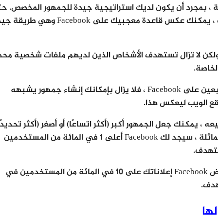
ة ، بمجرد أن يكون لديك استراتيجية جيدة للجمهور المخصص. ح
إذا لم يكن لديك بريدك الإلكتروني أو قائمة الهاتف ، يمكنك عكس قاعدة معجبيك على Facebook وهي
ًا عن متناولك ولكن لا تزال تستهدف الأشخاص الذين لديهم ملفات شخصية مح
لخاصة.
إذا لم يكن لديك قائمة ولا لديك عدد كبير من المتابعين على Facebook ، فلا يزال بإمكانك إنشاء جمهور يشبهه
ع الويب ليعكس هذا.
 يمكنك جعل الجمهور أكبر (أكثر اتساعًا) أو أصغر (أكثر تحديدًا
ومشابهًا لجمهورك الأصلي). على المستوى الأكثر مماثلة ، سيجد لك Facebook أعلى 1 في المائة من المستخدمين
تهدف.
على المستوى المعاكس ، لتحسين الوصول ، سيعرض Facebook إعلاناتك على 10 في المائة من المستخدمين في
دف.
ها