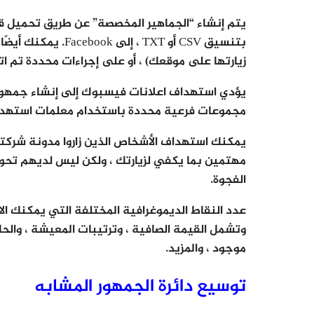
يتم إنشاء “الجماهير المخصصة” عن طريق تحميل قائ
بتنسيق CSV أو TXT
زيارتها على موقعك) ، أو على إجراءات محددة تم ا
يؤدي استهداف اعلانات فيسبوك إلى إنشاء جمهور 
مجموعات فرعية محددة باستخدام معلمات استهداف أخر
يمكنك استهداف الأشخاص الذين زاروا مدونة شركت
مهتمين بما يكفي لزيارتك ، ولكن ليس لديهم تح
الفجوة.
عدد النقاط الديموغرافية المختلفة التي يمكنك 
وتشمل القيمة الصافية ، وترتيبات المعيشة ، والحالة
موجود ، والمزيد.
توسيع دائرة الجمهور المشابه