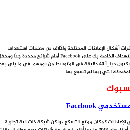
ت أشكال الإعلانات المختلفة والآلاف من معلمات استهداف
الإعلانات الممكنة ، وتجعلك إتقان إستراتيجية الاستهداف الخاصة بك على Facebook أمام شرائح محددة جدًا وم
غالبًا من جمهورك ، على الشبكة حيث يقضي الأمريكيون دينياً 40 دقيقة في المتوسط ​​من يومهم. في ما يلي
يسبوك
مي Facebook
تقاد Facebook من قبل محللي الإعلانات كمكان ممتع للتسكع ، ولكن شبكة ذات نية تجارية
قليلة أو محتملة لرؤية المستهلك ، و تغير ذلك في أوائل عام 2013 عندما أقام Facebook شراكات مع وسطاء البيا