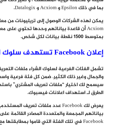
بما في ذلك Epsilon و Acxiom و Datalogix.
يمكن لهذه الشركات الوصول إلى تريليونات من معام
بمتوسط ​​1500 نقطة بيانات لكل شخص.
إعلان Facebook تستهدف سلوك الشراء
تشمل الفئات الفرعية لسلوك الشراء ملفات التعري
والجمال وغير ذلك الكثير. ضمن كل فئة فرعية واسع
الطرق لـ استهداف اعلانات فيسبوك.
يعرض لك Facebook عدد ملفات تعريف
بياناتهم المجمعة والمتعددة المصادر القائمة على
Facebook في تلك الفئة التي قاموا بمطابقتها مع بيانات الشراء في وضع عدم الاتصال) .