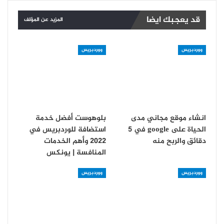
قد يعجبك ايضا
المزيد عن المؤلف
ووردبريس
ووردبريس
انشاء موقع مجاني مدى
بلوهوست أفضل خدمة
الحياة على google في 5
استضافة للوردبريس في
دقائق والربح منه
2022 وأهم الخدمات
المنافسة | يونكس
ووردبريس
ووردبريس