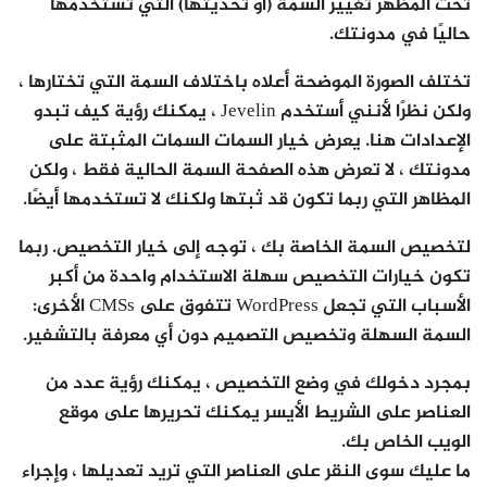
تحت المظهر تغيير السمة (أو تحديثها) التي تستخدمها
حاليًا في مدونتك.
تختلف الصورة الموضحة أعلاه باختلاف السمة التي تختارها ،
ولكن نظرًا لأنني أستخدم Jevelin ، يمكنك رؤية كيف تبدو
الإعدادات هنا. يعرض خيار السمات السمات المثبتة على
مدونتك ، لا تعرض هذه الصفحة السمة الحالية فقط ، ولكن
المظاهر التي ربما تكون قد ثبتها ولكنك لا تستخدمها أيضًا.
لتخصيص السمة الخاصة بك ، توجه إلى خيار التخصيص. ربما
تكون خيارات التخصيص سهلة الاستخدام واحدة من أكبر
الأسباب التي تجعل WordPress تتفوق على CMSs الأخرى:
السمة السهلة وتخصيص التصميم دون أي معرفة بالتشفير.
بمجرد دخولك في وضع التخصيص ، يمكنك رؤية عدد من
العناصر على الشريط الأيسر يمكنك تحريرها على موقع
الويب الخاص بك.
ما عليك سوى النقر على العناصر التي تريد تعديلها ، وإجراء