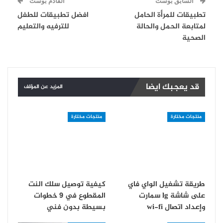
السابق بوست
القادم بوست
تطبيقات للمرأة الحامل
افضل تطبيقات للطفل
لمتابعة الحمل والحالة
للترفيه والتعليم
الصحية
قد يعجبك ايضا
المزيد عن المؤلف
منتجات مختارة
منتجات مختارة
طريقة تشغيل الواي فاي
كيفية توصيل سلك النت
على شاشة lg سمارت
المقطوع في 9 خطوات
و‏إعداد اتصال wi-fi
بسيطة بدون فني