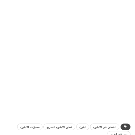
الشحن في الايفون
ايفون
شحن الايفون السريع
مميزات الايفون
موديلات ايفون