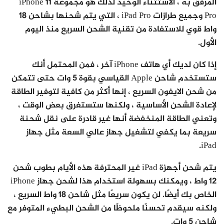
المرفق به ، الاستثناء الوحيد لذلك هو مجموعة iPhone 11
Pro وجميع طرازات iPad Pro ، التي يتم شحنها بشاحن 18
واط قوي للاستفادة من تقنية الشحن السريع منذ اليوم
الأول.
إذا كان لديك أي هاتف iPhone آخر ، فمن المحتمل أنك
ستستخدم شاحن Apple القياسي بقوة 5 وات حتى تتمكن
من شحن الايفون السريع ، إنها أكثر من كافية لتوفير الطاقة
لإعادة الشحن الأساسية ، ولكنها ستستغرق بعض الوقت ،
وتعني الطاقة المنخفضة أنها غير قادرة على نقل شحنة
سريعة بما يكفي لتشغيل جهاز عالي السعة مثل جهاز
iPad.
يتم شحن أجهزة iPad غير المحترفة هذه الأيام بطوب شحن
12 واط ، ويمكنك بسهولة استخدام هذا لشحن جهاز iPhone
الخاص بك أيضًا. لن يكون سريعًا مثل شاحن 18 واط السريع ،
ولكنه سيقدم تحسنًا ملحوظًا من الشحن البطيء المتوفر مع
شاحن 5 وات.