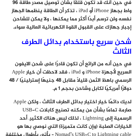
في حين أنك قد تكون قلقًا بشأن توصيل مصدر طاقة 96
واط بجهاز iPhone أو iPad ، تذكر أن الطاقة ينظمها الجهاز
نفسه ولن ترسم أبدًا أكثر مما يمكنها ، ولا يمكن للشاحن
إجبار جهازك على القبول القوة الكهربائية العالية سواء.
شحن سريع باستخدام بدائل الطرف
الثالث
في حين أنه من الرائع أن تكون قادرًا على شحن الايفون
السريع لأجهزة iPhone و iPad ، فقد لاحظت أن خيار Apple
الرسمي باهظ الثمن قليلاً مقابل 48 جنيهًا إسترلينيًا / 48
دولارًا أمريكيًا لكابل وشاحن بحجم 1 م.
لديك دائمًا خيار اختيار بدائل الطرف الثالث ، ولكن Apple
صارمة تمامًا بشأن من يمكنه تصنيع كابلات USB-C
الرسمية إلى Lightning ، لذلك ليس هناك الكثير. أحد
الخيارات الصلبة (وإن كانت متميزة) التي نوصي بها هو
Nomad’s USB-C to Lightning cable – يأتي بأطوال مختلفة