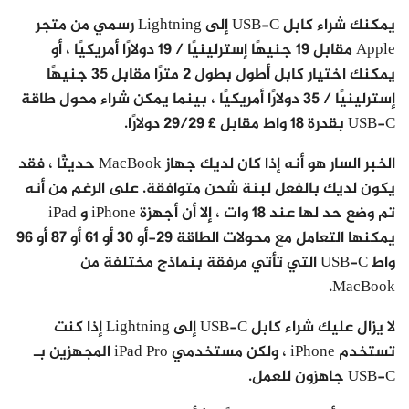
يمكنك شراء كابل USB-C إلى Lightning رسمي من متجر
Apple مقابل 19 جنيهًا إسترلينيًا / 19 دولارًا أمريكيًا ، أو
يمكنك اختيار كابل أطول بطول 2 مترًا مقابل 35 جنيهًا
إسترلينيًا / 35 دولارًا أمريكيًا ، بينما يمكن شراء محول طاقة
USB-C بقدرة 18 واط مقابل £ 29/29 دولارًا.
الخبر السار هو أنه إذا كان لديك جهاز MacBook حديثًا ، فقد
يكون لديك بالفعل لبنة شحن متوافقة. على الرغم من أنه
تم وضع حد لها عند 18 وات ، إلا أن أجهزة iPhone و iPad
يمكنها التعامل مع محولات الطاقة 29-أو 30 أو 61 أو 87 أو 96
واط USB-C التي تأتي مرفقة بنماذج مختلفة من
MacBook.
لا يزال عليك شراء كابل USB-C إلى Lightning إذا كنت
تستخدم iPhone ، ولكن مستخدمي iPad Pro المجهزين بـ
USB-C جاهزون للعمل.