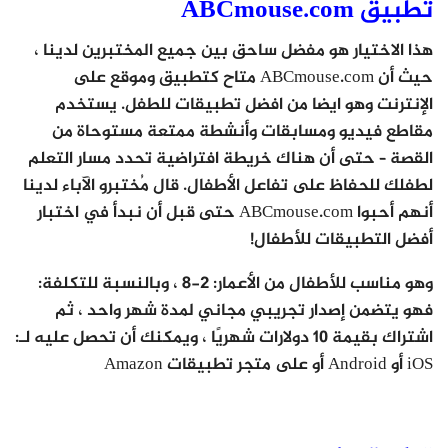
تطبيق ABCmouse.com
هذا الاختيار هو مفضل ساحق بين جميع المختبرين لدينا ،
حيث أن ABCmouse.com متاح كتطبيق وموقع على
الإنترنت وهو ايضا من افضل تطبيقات للطفل. يستخدم
مقاطع فيديو ومسابقات وأنشطة ممتعة مستوحاة من
القصة – حتى أن هناك خريطة افتراضية تحدد مسار التعلم
لطفلك للحفاظ على تفاعل الأطفال. قال مُختبرو الآباء لدينا
أنهم أحبوا ABCmouse.com حتى قبل أن نبدأ في اختبار
أفضل التطبيقات للأطفال!
وهو مناسب للأطفال من الأعمار: 2-8 ، وبالنسبة للتكلفة:
فهو يتضمن إصدار تجريبي مجاني لمدة شهر واحد ، ثم
اشتراك بقيمة 10 دولارات شهريًا ، ويمكنك أن تحصل عليه لـ:
iOS أو Android أو على متجر تطبيقات Amazon