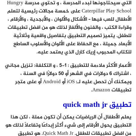
التي سيحتاجونها لبدء المدرسة ، و تحتوي مدرسة Hungry
Caterpillar Play School على خمسة مجالات رئيسية لتعلم
الأطفال للعب فيها – الأشكال والألوان ، والأبجدية ، والأرقام ،
وقراءة الكتب ، والفنون والألغاز لذلك هو من افضل تطبيقات
للطفل. يتميز تصميم التطبيق بتفاصيل واقعية وثلاثية
الأبعاد جميلة ، مع الحفاظ على الألوان والأسلوب الساطع
للكتاب المحبوب إريك كارل الذي يعتمد عليه.
الأعمار الأكثر ملاءمة للتطبيق : 1-5 ، و التكلفة: تنزيل مجاني
، اشتراك 6 دولارات في الشهر أو 50 دولارًا في السنة ،
ويمكنك أن تحصل عليه لـ: iOS أو Android أو على متجر
تطبيقات Amazon.
تطبيق quick math jr
يعلم الأطفال أن الرياضيات يمكن أن تكون مملة ، لكن هذا
التطبيق يحول الأرقام إلى شيء أكثر إبداعًا وتفاعلًا لذلك هو
من افضل تطبيقات للطفل. Quick Math Jr. هو تطبيق