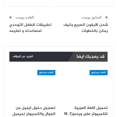
السابق بوست
القادم بوست
شحن الايفون السريع وكيف
تطبيقات للطفل التوحدي
يمكن بالخطوات
لمساعدته و تعليمه
قد يعجبك ايضا
المزيد عن المؤلف
العاب وبرامج
العاب وبرامج
تحميل اللغة العربية
تسجيل دخول ايميل من
للكمبيوتر على ويندوز7، 10
الجوال والكمبيوتر (جيميل