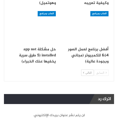
وكيفية تعريبه
وهوتميل)
العاب وبرامج
العاب وبرامج
أفضل برنامج لعمل الصور
حل مشكلة app not
4*6 للكمبيوتر (مجاني
installed (5 طرق سرية
وبجودة عالية)
يخفيها عنك الخبراء)
السابق
التالي
اترك رد
لن يتم نشر عنوان بريدك الإلكتروني.