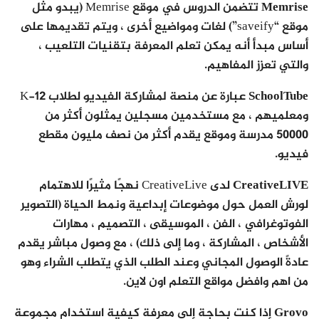
Memrise
تتضمن الدروس في موقع Memrise (يبدو مثل
موقع “saveify”) لغات ومواضيع أخرى ، ويتم تقديمها على
أساس مبدأ أنه يمكن تعلم المعرفة بتقنيات التلعيب ،
والتي تعزز المفاهيم.
SchoolTube
عبارة عن منصة لمشاركة الفيديو لطلاب K-12
ومعلميهم ، مع مستخدمين مسجلين يمثلون أكثر من
50000 مدرسة وموقع يقدم أكثر من نصف مليون مقطع
فيديو.
CreativeLIVE
لدى CreativeLive نهجًا مثيرًا للاهتمام
لورش العمل حول موضوعات إبداعية ونمط الحياة (التصوير
الفوتوغرافي ، الفن ، الموسيقى ، التصميم ، مهارات
الأشخاص ، المشاركة ، وما إلى ذلك) ، مع وصول مباشر يقدم
عادةً الوصول المجاني وعند الطلب الذي يتطلب الشراء وهو
من اهم وافضل مواقع التعلم اون لاين.
Grovo
إذا كنت بحاجة إلى معرفة كيفية استخدام مجموعة