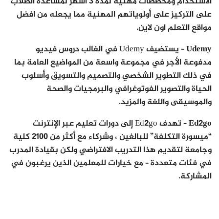
الاستخدام ومخططات مهنية لمدة 3 أشهر لمساعدة الطلاب
على التركيز على أولوياتهم المهنية مما يجعله من افضل
مواقع التعلم اون لاين.
Udemy
– يستضيف Udemy في الغالب دروس فيديو
مدفوعة الأجر في مجموعة واسعة من المواضيع العامة بما
في ذلك التطوير الشخصي والتصميم والتسويق وأسلوب
الحياة والتصوير الفوتوغرافي والبرمجيات والصحة
والموسيقى واللغة والمزيد.
Ed2go
– تهدف Ed2go إلى دورات تعليم عبر الإنترنت
“ميسورة التكلفة” للبالغين ، وشركاء مع أكثر من 2100 كلية
وجامعة لتقديم هذا التدريب الافتراضي ولكن بقيادة المدرب
في فئات متعددة – مع خيارات للمعلمين الذين يرغبون في
المشاركة.