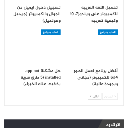
تحميل اللغة العربية
تسجيل دخول ايميل من
للكمبيوتر على ويندوز7، 10
الجوال والكمبيوتر (جيميل
وكيفية تعريبه
وهوتميل)
العاب وبرامج
العاب وبرامج
أفضل برنامج لعمل الصور
حل مشكلة app not
4*6 للكمبيوتر (مجاني
installed (5 طرق سرية
وبجودة عالية)
يخفيها عنك الخبراء)
السابق
التالي
اترك رد