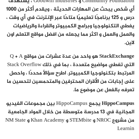
Community Foundation و Goodwill Industries ، يستهدف
أي شخص يبحث عن المهارات الحديثة ، ويقدم أكثر من 1000
درس و 125 برنامجًا تعليميًا متاحًا عبر الإنترنت في أي وقت ،
يغطي التكنولوجيا وبرامج الكمبيوتر والقراءة والرياضيات
والعمل والعمل و اكثر مما يجعله من افضل مواقع التعلم اون
لاين.
StackExchange
هو واحد من عدة عشرات من مواقع Q + A
التي تغطي مواضيع متعددة ، بما في ذلك Stack Overflow
المرتبط بتكنولوجيا الكمبيوتر. اطرح سؤالاً محددًا ، واحصل
على إجابات من الأقران المحترفين والمتحمسين لتحسين ما
تعرفه بالفعل عن موضوع ما.
HippoCampus
يجمع HippoCampus بين مجموعات الفيديو
المجانية في 13 مدرسة متوسطة من خلال المواد الجامعية
من مشروع NROC و STEMbite و Khan Academy و NM State
Learnin