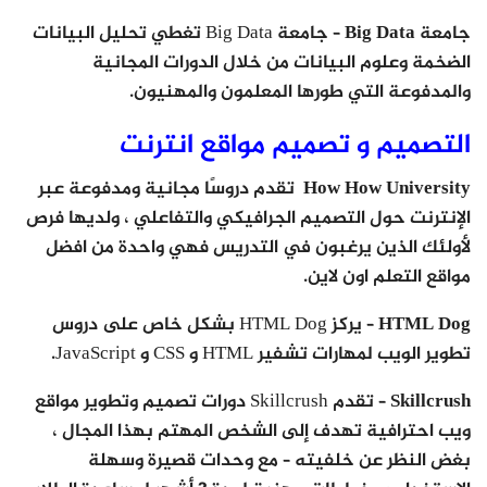
جامعة Big Data
– جامعة Big Data تغطي تحليل البيانات
الضخمة وعلوم البيانات من خلال الدورات المجانية
والمدفوعة التي طورها المعلمون والمهنيون.
التصميم و تصميم مواقع انترنت
How How University
تقدم دروسًا مجانية ومدفوعة عبر
الإنترنت حول التصميم الجرافيكي والتفاعلي ، ولديها فرص
لأولئك الذين يرغبون في التدريس فهي واحدة من افضل
مواقع التعلم اون لاين.
HTML Dog
– يركز HTML Dog بشكل خاص على دروس
تطوير الويب لمهارات تشفير HTML و CSS و JavaScript.
Skillcrush
– تقدم Skillcrush دورات تصميم وتطوير مواقع
ويب احترافية تهدف إلى الشخص المهتم بهذا المجال ،
بغض النظر عن خلفيته – مع وحدات قصيرة وسهلة