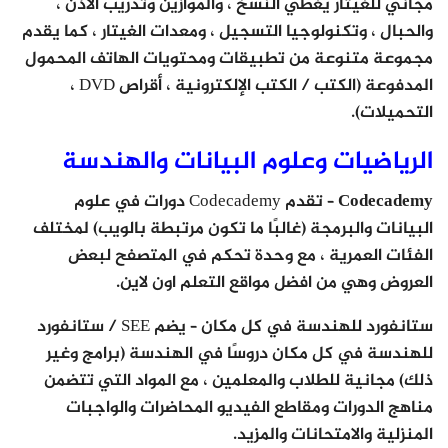
مجاني للغيتار يغطي النسخ ، والموازين وتدريب الأذن ،
والحبال ، وتكنولوجيا التسجيل ، ومعدات الغيتار ، كما يقدم
مجموعة متنوعة من تطبيقات ومحتويات الهاتف المحمول
المدفوعة (الكتب / الكتب الإلكترونية ، أقراص DVD ،
التحميلات).
الرياضيات وعلوم البيانات والهندسة
Codecademy
– تقدم Codecademy دورات في علوم
البيانات والبرمجة (غالبًا ما تكون مرتبطة بالويب) لمختلف
الفئات العمرية ، مع وحدة تحكم في المتصفح لبعض
العروض وهي من افضل مواقع التعلم اون لاين.
ستانفورد للهندسة في كل مكان
– يضم SEE / ستانفورد
للهندسة في كل مكان دروسًا في الهندسة (برامج وغير
ذلك) مجانية للطلاب والمعلمين ، مع المواد التي تتضمن
مناهج الدورات ومقاطع الفيديو المحاضرات والواجبات
المنزلية والامتحانات والمزيد.