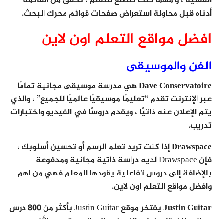
الفعلية ، و مهما كنت تتطلع للتعلم ، تحقق من القائمة
أدناه قبل محاولة استعراض صفحات قوائم محرك البحث.
افضل مواقع التعلم اون لاين
الفن والموسيقى
Dave Conservatoire
هي مدرسة موسيقى مجانية تمامًا
عبر الإنترنت تقدم “تعليمًا موسيقيًا عالميًا للجميع” ، والذي
يتم الإعلان عنه ذاتيًا ، ويقدم دروسًا في الفيديو واختبارات
تدريب.
Drawspace
إذا كنت تريد تعلم الرسم أو تحسين أسلوبك ،
فإن Drawspace لديه دراسة ذاتية مجانية ومدفوعة
بالإضافة إلى دروس تفاعلية يقودها المعلم فهي من اهم
وافضل مواقع التعلم اون لاين.
Justin Guitar
يفتخر موقع Justin Guitar بأكثر من 800 درس