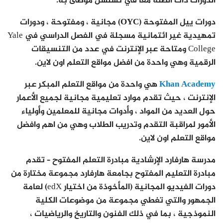
الدورات ذات الصلة معًا في تسلسل موصى به.
دورات ييل المفتوحة (OYC)
مجانية ، ومفتوحة ، ودورات
تمهيدية غير ائتمانية مسجلة في الفصل الدراسي في Yale
College ومتاحة عبر الإنترنت في عدد من التنسيقات
الرقمية وهي واحدة من افضل مواقع التعلم اون لاين.
Khan Academy
هي واحدة من مواقع التعلم المبكر عبر
الإنترنت ، حيث تقدم موارد تعليمية مجانية لجميع الأعمار
حول العديد من المواد ، وأدوات مجانية للمعلمين وأولياء
الأمور لمراقبة التقدم وتدريب الطلاب وهي من اهم وافضل
مواقع التعلم اون لاين.
مدرسة هارفارد الإرشادية
مبادرة التعلم المفتوح – تقدم
مبادرة التعليم المفتوح بجامعة هارفارد مجموعة مختارة من
دورات الفيديو المجانية (المأخوذة من اختيار edX) لعامة
الجمهور والتي تغطي مجموعة من موضوعات الكلية
النموذجية ، بما في ذلك الفنون والتاريخ والرياضيات ،