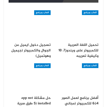
العاب وبرامج
العاب وبرامج
تحميل اللغة العربية
تسجيل دخول ايميل من
للكمبيوتر على ويندوز7، 10
الجوال والكمبيوتر (جيميل
وكيفية تعريبه
وهوتميل)
العاب وبرامج
العاب وبرامج
أفضل برنامج لعمل الصور
حل مشكلة app not
4*6 للكمبيوتر (مجاني
installed (5 طرق سرية