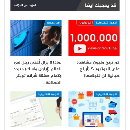
قد يعجبك ايضا
المزيد عن المؤلف
التجارة الالكترونية
غير مصنف
كم تربح مليون مشاهدة
لماذا لا يزال أغنى رجل في
على اليوتيوب؟ (أرباح
العالم (إيلون ماسك) متردد
خيالية لن تتوقعها)
لإتمام صفقة شرائه تويتر
العملاقة…
التجارة الالكترونية
التجارة الالكترونية