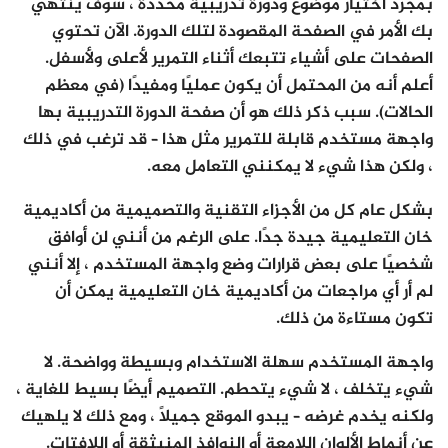
بمجرد اختيار موضوع ودورة تدريبية محددة ، سوف ينتهي
بك الأمر في الصفحة المقصودة لتلك الدورة. الآن تحتوي
الصفحات على أشياء تتبعك أثناء التمرير لأعلى ولأسفل.
أعلم أنه من المحتمل أن يكون عمليًا ومفيدًا (في معظم
الحالات). سبب ذكر ذلك هو أن صفحة الدورة التدريبية بها
واجهة مستخدم قابلة للتمرير مثل هذا – قد ترغب في ذلك
، ولكن هذا شيء لا يمكنني التعامل معه.
بشكل عام كل من الأجزاء التقنية والتصميمية من أكاديمية
خان التعليمية جيدة جدًا. على الرغم من أنني لن أوافق
شخصيًا على بعض قرارات وضع واجهة المستخدم ، إلا أنني
لم أر أي مراجعات من أكاديمية خان التعليمية يمكن أن
تكون مستاءة من ذلك.
واجهة المستخدم سهلة الاستخدام وبسيطة وواضحة. لا
شيء يتخلف ، لا شيء يتحطم. التصميم أيضًا بسيط للغاية ،
ولكنه يخدم غرضه – يبدو الموقع جميلًا ، ومع ذلك لا يلهيك
عن أنماط الألوان اللامعة أو النوافذ المنبثقة أو اللافتات.