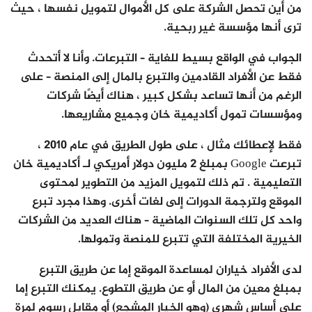
من أين تحصل الشركة على كل الأموال لتمويل نفسها ، حيث
ترى أنها مؤسسة غير ربحية.
الجواب في الواقع بسيط للغاية – التبرعات. وأنا لا أتحدث
فقط عن الأفراد القادمين والتبرع بالمال إلى المنصة – على
الرغم من أنها تساعد بشكل كبير ، هناك أيضًا شركات
ومؤسسات تمول أكاديمية خان وجميع مشاريعها.
فقط لإعطائك مثال ، على طول الطريق في عام 2010 ،
تبرعت Google بمبلغ 2 مليون دولار أمريكي لـ أكاديمية خان
التعليمية . تم ذلك لتمويل المزيد من التطوير لمحتوى
الموقع ولترجمة الدورات إلى لغات أخرى. وهذا مجرد تبرع
واحد كل تلك السنوات الماضية – هناك العديد من الشركات
الخيرية المختلفة التي تتبرع للمنصة وتمولها.
لدى الأفراد خياران لمساعدة الموقع إما عن طريق التبرع
بمبلغ معين من المال أو عن طريق التطوع. يمكنك التبرع إما
على أساس شهري (وهو الخيار المشجع) أو مقابل رسوم لمرة