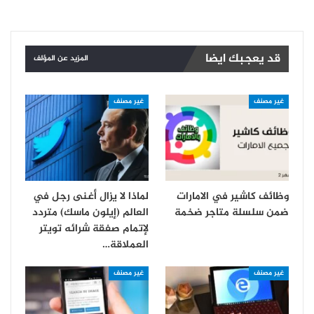
قد يعجبك ايضا
المزيد عن المؤلف
غير مصنف
غير مصنف
وظائف كاشير في الامارات
لماذا لا يزال أغنى رجل في
ضمن سلسلة متاجر ضخمة
العالم (إيلون ماسك) متردد
لإتمام صفقة شرائه تويتر
العملاقة…
غير مصنف
غير مصنف