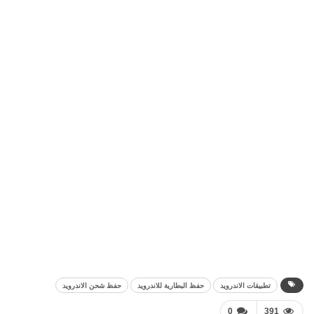
تطبيقات الاندرويد
حفظ البطارية للاندرويد
حفظ شحن الاندرويد
0
391