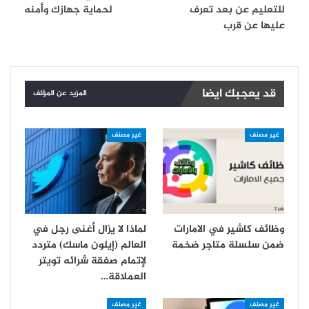
للتعليم عن بعد تعرف
لحماية جهازك وأمنه
عليها عن قرب
قد يعجبك ايضا
المزيد عن المؤلف
غير مصنف
غير مصنف
وظائف كاشير في الامارات
لماذا لا يزال أغنى رجل في
ضمن سلسلة متاجر ضخمة
العالم (إيلون ماسك) متردد
لإتمام صفقة شرائه تويتر
العملاقة…
غير مصنف
غير مصنف