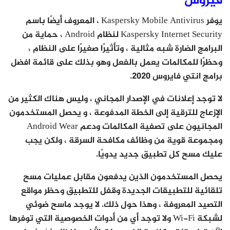
فيروس
يوفر Kaspersky Mobile Antivirus ، المعروف أيضًا باسم
Kaspersky Internet Security لنظام Android ، حماية من
البرامج الضارة شبه مثالية ، وتأثيرًا صغيرًا على النظام ،
وحظرًا للمكالمات يعمل بالفعل وهو بذلك على قائمة افضل
برامج انتي فايروس 2020.
لا توجد إعلانات في الإصدار المجاني ، وليس هناك الكثير من
الإزعاج للترقية إلى الخطة المدفوعة ، و يحصل المستخدمون
المجانيون على تصفية المكالمات ودعم Android Wear
ومجموعة قوية من وظائف مكافحة السرقة ، ولكن يجب
عليك مسح كل تطبيق جديد يدويًا.
يحصل المستخدمون الذين يدفعون مقابل عمليات مسح
تلقائية للتطبيقات الجديدة وقفل للتطبيق وحظر مواقع
التصيد المعروفة ، وهذا حول ذلك. لا يوجد ماسح ضوئي
لشبكة Wi-Fi ولا توجد أي من أدوات الخصوصية التي توفرها