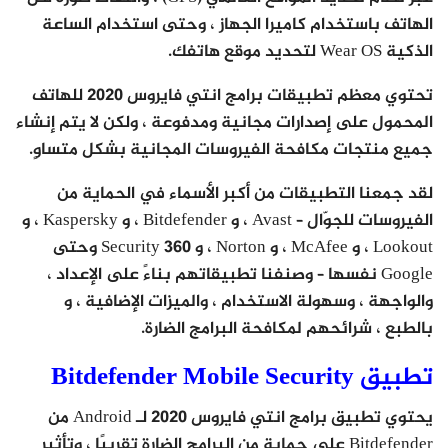
الهاتف باستخدام كاميرا الجهاز ، وحتى استخدام الساعة
الذكية Wear OS لتحديد موقع هاتفك.
تحتوي معظم تطبيقات برامج انتي فايروس 2020 للهاتف
المحمول على إصدارات مجانية ومدفوعة ، ولكن لا يتم إنشاء
جميع منتجات مكافحة الفيروسات المجانية بشكل متساوٍ.
لقد جمعنا التطبيقات من أكبر الأسماء في الحماية من
الفيروسات للجوّال – Avast ، و Bitdefender ، و Kaspersky ، و
Lookout ، و McAfee ، و Norton ، و 360 Security وحتى
Google نفسها – وصنفنا تطبيقاتهم بناءً على الإعداد ،
والواجهة ، وسهولة الاستخدام ، والميزات الإضافية ، و
بالطبع ، شرائحهم لمكافحة البرامج الضارة.
تطبيق Bitdefender Mobile Security
يحتوي تطبيق برامج انتي فايروس 2020 لـ Android من
Bitdefender على حماية من البرامج الضارة تقريبًا ، وتأثير