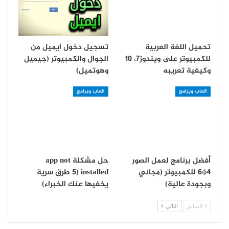
تحميل اللغة العربية
تسجيل دخول ايميل من
للكمبيوتر على ويندوز7، 10
الجوال والكمبيوتر (جيميل
وكيفية تعريبه
وهوتميل)
العاب وبرامج
العاب وبرامج
أفضل برنامج لعمل الصور
حل مشكلة app not
4*6 للكمبيوتر (مجاني
installed (5 طرق سرية
وبجودة عالية)
يخفيها عنك الخبراء)
السابق
التالي