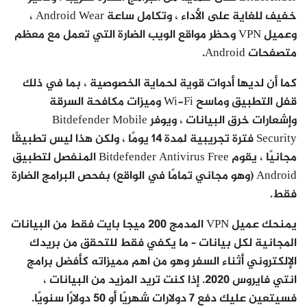
خفيف للغاية على الأداء ، وتكامل ساعة Android Wear ،
وعميل VPN وحظر مواقع الويب الضارة التي تعمل مع معظم
متصفحات Android.
كما أن لديها أدوات قوية لحماية الخصوصية ، بما في ذلك
قفل التطبيق وماسح Wi-Fi وميزات مكافحة السرقة
وإشعارات خرق البيانات ، ويوفر Bitdefender Mobile
Security فترة تجريبية لمدة 14 يومًا ، ولكن هذا ليس تطبيقًا
مجانيًا ، يقوم Bitdefender Antivirus Free المنفصل لتطبيق
Android (وهو مجاني تمامًا في الواقع) بفحص البرامج الضارة
فقط.
يمنحك عميل VPN المدمج 200 ميجا بايت فقط من البيانات
المجانية لكل بيانات – ما يكفي فقط للتحقق من بريدك
الإلكتروني أثناء السفر وهو من اهم مميزاته كأفضل برامج
انتي فايروس 2020. إذا كنت تريد المزيد من البيانات ،
فسيتعين عليك دفع 7 دولارات شهريًا أو 50 دولارًا سنويًا.