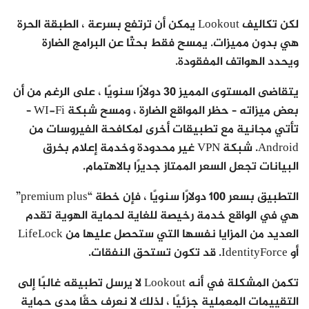
لكن تكاليف Lookout يمكن أن ترتفع بسرعة ، الطبقة الحرة
هي بدون مميزات. يمسح فقط بحثًا عن البرامج الضارة
ويحدد الهواتف المفقودة.
يتقاضى المستوى المميز 30 دولارًا سنويًا ، على الرغم من أن
بعض ميزاته – حظر المواقع الضارة ، ومسح شبكة WI-Fi –
تأتي مجانية مع تطبيقات أخرى لمكافحة الفيروسات من
Android. شبكة VPN غير محدودة وخدمة إعلام بخرق
البيانات تجعل السعر الممتاز جديرًا بالاهتمام.
التطبيق بسعر 100 دولارًا سنويًا ، فإن خطة “premium plus”
هي في الواقع خدمة رخيصة للغاية لحماية الهوية تقدم
العديد من المزايا نفسها التي ستحصل عليها من LifeLock
أو IdentityForce. قد تكون تستحق النفقات.
تكمن المشكلة في أنه Lookout لا يرسل تطبيقه غالبًا إلى
التقييمات المعملية جزئيًا ، لذلك لا نعرف حقًا مدى حماية