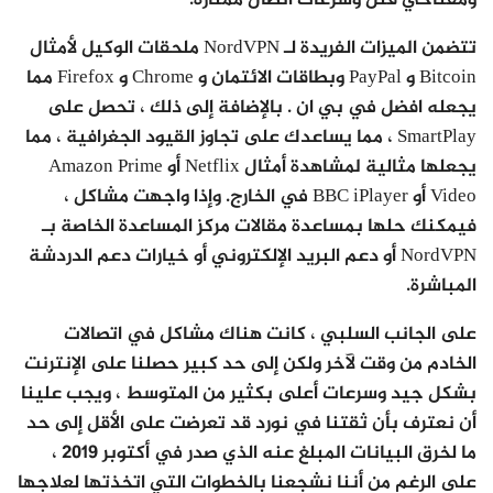
ومفتاحي قتل وسرعات اتصال ممتازة.
تتضمن الميزات الفريدة لـ NordVPN ملحقات الوكيل لأمثال
Bitcoin و PayPal وبطاقات الائتمان و Chrome و Firefox مما
يجعله افضل في بي ان . بالإضافة إلى ذلك ، تحصل على
SmartPlay ، مما يساعدك على تجاوز القيود الجغرافية ، مما
يجعلها مثالية لمشاهدة أمثال Netflix أو Amazon Prime
Video أو BBC iPlayer في الخارج. وإذا واجهت مشاكل ،
فيمكنك حلها بمساعدة مقالات مركز المساعدة الخاصة بـ
NordVPN أو دعم البريد الإلكتروني أو خيارات دعم الدردشة
المباشرة.
على الجانب السلبي ، كانت هناك مشاكل في اتصالات
الخادم من وقت لآخر ولكن إلى حد كبير حصلنا على الإنترنت
بشكل جيد وسرعات أعلى بكثير من المتوسط ، ويجب علينا
أن نعترف بأن ثقتنا في نورد قد تعرضت على الأقل إلى حد
ما لخرق البيانات المبلغ عنه الذي صدر في أكتوبر 2019 ،
على الرغم من أننا نشجعنا بالخطوات التي اتخذتها لعلاجها