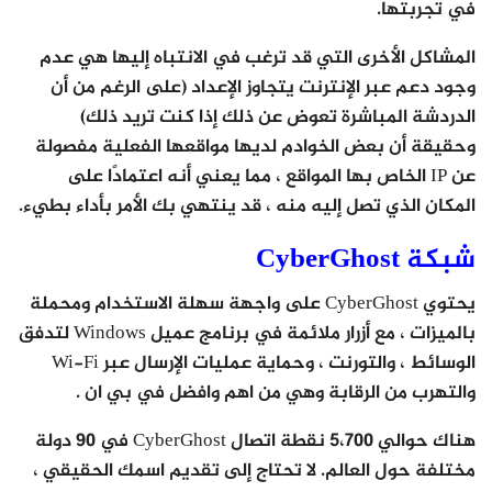
في تجربتها.
المشاكل الأخرى التي قد ترغب في الانتباه إليها هي عدم
وجود دعم عبر الإنترنت يتجاوز الإعداد (على الرغم من أن
الدردشة المباشرة تعوض عن ذلك إذا كنت تريد ذلك)
وحقيقة أن بعض الخوادم لديها مواقعها الفعلية مفصولة
عن IP الخاص بها المواقع ، مما يعني أنه اعتمادًا على
المكان الذي تصل إليه منه ، قد ينتهي بك الأمر بأداء بطيء.
شبكة CyberGhost
يحتوي CyberGhost على واجهة سهلة الاستخدام ومحملة
بالميزات ، مع أزرار ملائمة في برنامج عميل Windows لتدفق
الوسائط ، والتورنت ، وحماية عمليات الإرسال عبر Wi-Fi
والتهرب من الرقابة وهي من اهم وافضل في بي ان .
هناك حوالي 5،700 نقطة اتصال CyberGhost في 90 دولة
مختلفة حول العالم. لا تحتاج إلى تقديم اسمك الحقيقي ،