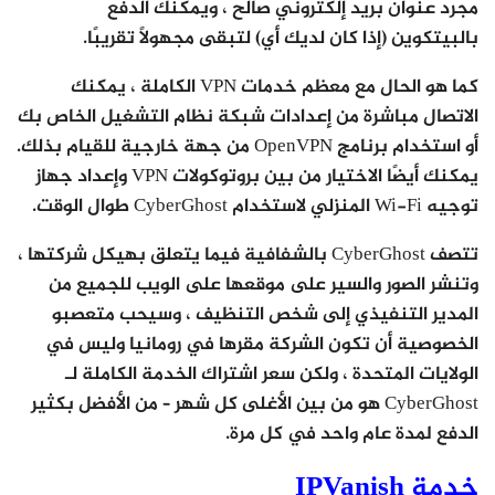
مجرد عنوان بريد إلكتروني صالح ، ويمكنك الدفع
بالبيتكوين (إذا كان لديك أي) لتبقى مجهولًا تقريبًا.
كما هو الحال مع معظم خدمات VPN الكاملة ، يمكنك
الاتصال مباشرة من إعدادات شبكة نظام التشغيل الخاص بك
أو استخدام برنامج OpenVPN من جهة خارجية للقيام بذلك.
يمكنك أيضًا الاختيار من بين بروتوكولات VPN وإعداد جهاز
توجيه Wi-Fi المنزلي لاستخدام CyberGhost طوال الوقت.
تتصف CyberGhost بالشفافية فيما يتعلق بهيكل شركتها ،
وتنشر الصور والسير على موقعها على الويب للجميع من
المدير التنفيذي إلى شخص التنظيف ، وسيحب متعصبو
الخصوصية أن تكون الشركة مقرها في رومانيا وليس في
الولايات المتحدة ، ولكن سعر اشتراك الخدمة الكاملة لـ
CyberGhost هو من بين الأغلى كل شهر – من الأفضل بكثير
الدفع لمدة عام واحد في كل مرة.
خدمة IPVanish