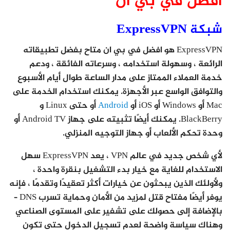
افضل في بي ان
شبكة ExpressVPN
ExpressVPN هو افضل في بي ان متاح بفضل تطبيقاته
الرائعة ، وسهولة استخدامه ، وسرعاته الفائقة ، ودعم
خدمة العملاء الممتاز على مدار الساعة طوال أيام الأسبوع
والتوافق الواسع عبر الأجهزة. يمكنك استخدام الخدمة على
Mac أو Windows أو iOS أو
Android
أو حتى Linux و
BlackBerry. يمكنك أيضًا تثبيته على جهاز Android TV أو
وحدة تحكم الألعاب أو جهاز التوجيه المنزلي.
لأي شخص جديد في عالم VPN ، يعد ExpressVPN سهل
الاستخدام للغاية مع خيار بدء التشغيل بنقرة واحدة ،
ولأولئك الذين يبحثون عن خيارات أكثر تعقيدًا وتقدمًا ، فإنه
يوفر أيضًا مفتاح قتل لمزيد من الأمان وحماية تسرب DNS –
بالإضافة إلى حصولك على تشفير على المستوى الصناعي
وهناك سياسة واضحة لعدم تسجيل الدخول حتى تكون