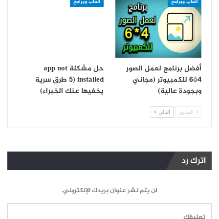
العاب وبرامج
العاب وبرامج
أفضل برنامج لعمل الصور
حل مشكلة app not
4*6 للكمبيوتر (مجاني
installed (5 طرق سرية
وبجودة عالية)
يخفيها عنك الخبراء)
السابق
التالي
اترك رد
لن يتم نشر عنوان بريدك الإلكتروني.