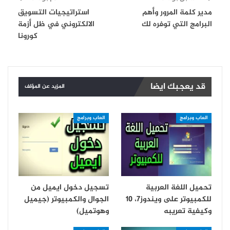
مدير كلمة المرور وأهم
استراتيجيات التسويق
البرامج التي توفره لك
الالكتروني في ظل أزمة
كورونا
قد يعجبك ايضا
المزيد عن المؤلف
العاب وبرامج
العاب وبرامج
تحميل اللغة العربية
تسجيل دخول ايميل من
للكمبيوتر على ويندوز7، 10
الجوال والكمبيوتر (جيميل
وكيفية تعريبه
وهوتميل)