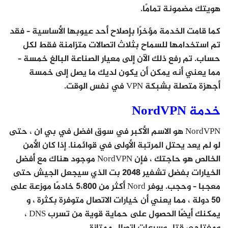
هويتك مضمونة تمامًا.
كما قامت الخدمة مؤخرًا بإصلاح أحد عيوبها الأساسية – فقد
تم استخدامها للسماح بثلاث اتصالات متزامنة فقط لكل
حساب. تم رفع ذلك الآن إلى معيار الصناعة البالغ خمسة –
مما يعني أنه يمكن أن يكون لديك ما يصل إلى خمسة
أجهزة متصلة بشبكة VPN في نفس الوقت.
خدمة NordVPN
NordVPN هو الاسم الأكبر في سوق افضل في بي ان ، حتى
لو لم يعد يحتل المرتبة الأولى في قوائمنا. إذا كان الأمن
الخالص هو حاجتك ، فإن NordVPN موجود هناك مع أفضل
الخيارات بفضل تشفير 2048 بت الذي سيجعل الجيش حتى
معجبا – وحجب. يوفر Nord أكثر من 5،800 خادمًا موزعة على
50 دولة ، مما يعني أن خيارات الاتصال متوفرة بكثرة ، و
يمكنك أيضًا الحصول على حماية قوية من تسرب DNS ،