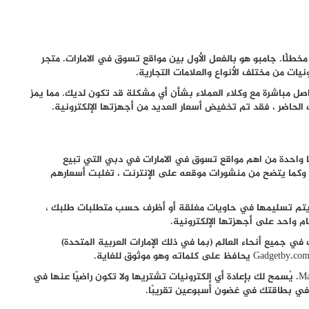
 مخطئًا. جامبو هو بالفعل الأول بين مواقع تسوق في الامارات. متجر
ونيات من مختلف الأنواع والعلامات التجارية.
ل مباشرة مع وكلاء العملاء بشأن أي مشكلة قد تكون لديك. مما يمز
 الحاضر ، فقد تم تخفيض أسعار العديد من أجهزتها الإلكترونية.
ل من يعيش أو يعمل في دبي يعرف Gadgetby. إنها واحدة من اهم مواقع تسوق في الامارات في دبي التي تبيع
 وكما يتضح من منشورات موقعه على الإنترنت ، تغلبت أسعارهم
يتم تسليمها في حاويات مغلقة أو أظرف حسب متطلبات طلبك ،
في جميع أنحاء العالم (بما في ذلك الإمارات العربية المتحدة)
تكون مدفوعات الطلبات صارمة عبر COD أو Visa أو MasterCard. يُسمح لك بإعادة أي إلكترونيات تشتريها ولا تكون راضيًا عنها في