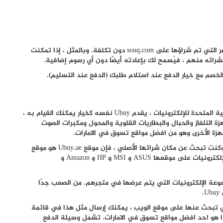
داخل حدود دولة الإمارات العربية المتحدة ، يتم شحن العناصر التي تم شراؤها على souq.com دون تكلفة. وبالمثل ، إذا تمكنت
رائه منهم ، فيُسمح لك بإعادته أيضًا دون أي رسوم إضافية.
لخصم مع خيار الدفع عند استلام طلبك (الدفع عند التسليم).
عند البحث عن أفضل التسوق عبر الإنترنت في الإمارات العربية المتحدة للإلكترونيات ، يقدم Ubuy نفسه كخيار يمكنك القيام به ،
ة التلفاز والحبال والبطاريات القلوية والمحول ومكبرات الصوت
جهزة الأخرى وهو من افضل مواقع تسوق في الامارات.
إذا كانت لديك علامات تجارية مفضلة لك لهذه الإلكترونيات وكنت تبحث عن مكان شرائها الأصلي ، فإن موقع Ubuy.ae هو موقع
الويب الذي يجب أن تتوجه إليه. تشمل العلامات التجارية للإلكترونيات على موقعها ASUS و MSI و HP و Amazon و
يدًا عن الآخرين هي مجموعة الإلكترونيات التي يتم عرضها في متجرهم. من الصعب جدًا
.
تي تبحث عنها على موقع الويب ، يمكنك إرسال مثل هذا في قائمة
ذا هو احد افضل مواقع تسوق في الامارات. تشمل وسيلة الدفع