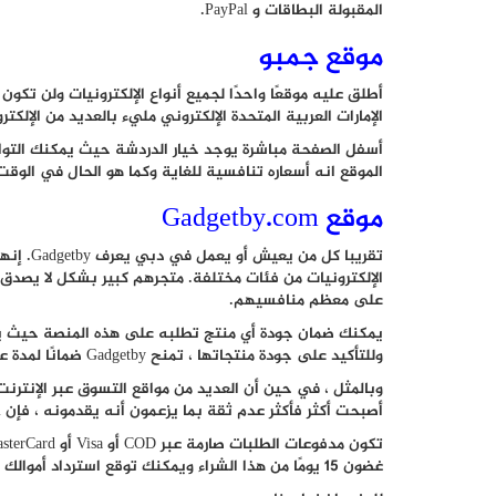
المقبولة البطاقات و PayPal.
موقع جمبو
أطلق عليه موقعًا واحدًا لجميع أنواع الإلكترونيات ولن تكون
الإمارات العربية المتحدة الإلكتروني مليء بالعديد من الإلكتر
أسفل الصفحة مباشرة يوجد خيار الدردشة حيث يمكنك التواص
الموقع انه أسعاره تنافسية للغاية وكما هو الحال في الوقت
موقع Gadgetby.com
تقريبا ك
الإلكترونيات من فئات مختلفة. متجرهم كبير بشكل لا يصدق
على معظم منافسيهم.
يمكنك ضمان جودة أي منتج تطلبه على هذه المنصة حيث 
وللتأكيد على جودة منتجاتها ، تمنح Gadgetby ضمانًا لمدة عام واحد على أجهزتها الإلكترونية.
وبالمثل ، في حين أن العديد من مواقع التسوق عبر الإنترنت 
أصبحت أكثر فأكثر عدم ثقة بما يزعمون أنه يقدمونه ، فإن Gadgetby.com يحافظ على كلماته وهو موثوق للغاية.
غضون 15 يومًا من هذا الشراء ويمكنك توقع استرداد أموالك في بطاقتك في غضون أسبوعين تقريبًا.