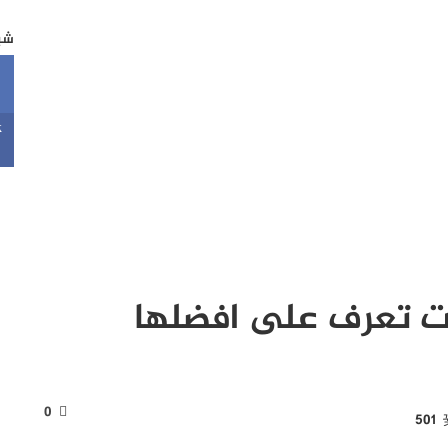
شبك
k
ات تعرف على افضلها
0
501