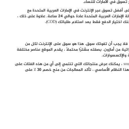
 تسوق في الامارات للنساء.
لى أفضل تسوق عبر الإنترنت في الإمارات العربية المتحدة مع
Doduae. خدمة العملاء جديرة بالثناء ويتم توصيلها داخل دولة الإمارات العربية المتحدة عادة حوالي 24 ساعة. علاوة على ذلك ،
اختيار الدفع فقط بعد استلام طلباتك (COD).
، فلا يجب أن تفوتك سوق. هذا هو سوق على الإنترنت لكل من
اتية من أمازون. بصفته مشترًا محتملًا ، يقدم الموقع عناصر مختلفة
 والإكسسوارات.
so
، يمكنك عرض منتجاتك التي تنتمي إلى أي من هذه الفئات على
موقعه على الويب أيضًا. لتشجيع المتسوقين لأول مرة على هذا النظام الأساسي ، تأكد المعالجات من منح خصم 30 ٪ على