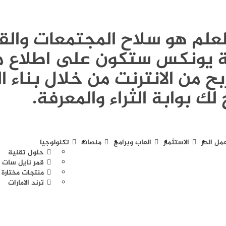
Publi - العلم هو سلاح المجتمعات و
ونة يونكس ستكون على اطلاع م
ح من الانترنت من خلال بناء ا
لك بوابة الثراء والمعرفة.
عمل الحر
الاستثمار
العاب وبرامج
منصات
تكنولوجيا
حلول تقنية
قمر نايل سات
منتجات مختارة
ترند الامارات