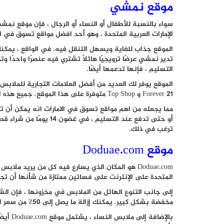
موقع نمشي
سواء بالنسبة للأطفال أو النساء أو الرجال ، فإن موقع ن
الإمارات العربية المتحدة ، وهو أحد افضل مواقع تسوق في الا
تدير نمشي عرضًا ترويجيًا هائلاً تشتري فيه عنصرًا واحدًا 
التسليم ، فإنها تدعمها أيضًا.
Forever 21 و Top Shop متوفرة على هذا الموقع. جميع هذه العلامات التجارية وغيرها أصلية ويتم بيعها بأسعار تنافسية.
أو حتى تدفع عند التسليم
ترغب في ذلك.
موقع Doduae.com
Doduae.com هو المكان الذي يسارع فيه كل من يريد مل
المتحدة على الإنترنت على فساتين ممتازة من شأنها أن تجع
إلى جانب التنوع الهائل من الملابس في مخزونها ، فإن الش
مخفضة بشكل كبير. يمكنك إزالة ما يصل إلى 50٪ من سعر الطلب اعتمادًا على الفستان الذي تختاره والكمية التي تشتريها.
بالإضاف