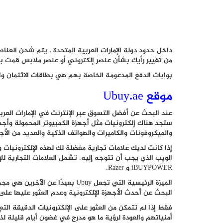
من تغيير رأيك بشأن عنصر إلكتروني أو عنصر ملابس قمت بش
بوابات الدفع المدعومة الخاصة بهم هي بطاقات الائتمان وا
موقع Ubuy.ae
ستجد هناك إلكترونيات مثل أجهزة الكمبيوتر المحمولة وأجهز
والميكروفونات والكاميرات والهواتف الذكية والعديد من الأ
iBUYPOWER و Razer.
الميزة الرئيسية التي تجعل Ubuy بع
البحث عن أحدث الأجهزة الإلكترونية وعدم العثور عليها على Ubuy
فقط إذا لم تتمكن من العثور على الإلكترونيات الدقيقة ال
أمنياتهم والعودة لرؤية ما هو مدرج في غضون أيام قليلة ل