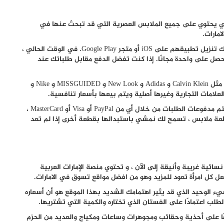
مشي يحتوي على جميع الملابس العصرية التي قد تبحث عنها في
مارات.
الموقع جذاب للغاية ويسهل التنقل فيه. في الواقع ، يمكنك تنزيل تطبيقهم على iOS أو متجر Google Play. في الوقت الحالي ،
وتحصل على واحدة مجانًا. إذا كنت تفضل الدفع مقابل طلباتك عند
الموقع يوفر لك العديد من أفضل العلامات التجارية للملابس مثل Calvin Klein و Adidas و New Look و MISSGUIDED و Nike و
مما يجعله من اهم مواقع تسوق في الامارات انه يمكن أن تتم مدفوعات الطلبات من خلال أي من PayPal أو Visa أو MasterCard ،
 ، في غضون 14 يومًا من شراء قطعة ملابس ، تسمح لك نمشي باستبدالها بقطعة أخرى إذا لم تعد
ابس نسائية غريبة وأنيقة إلى الآن ، و تحتوي منصة الإمارات العربية
ل كل امرأة تعود للمزيد وهو من افضل مواقع تسوق في الامارات.
يء الوحيد الذي قد يثير اهتمامك الشديد بهذا الموقع هو أن أسعاره
ة إلى ملابس النساء ، يشتمل موقع Doduae.com أيضًا على أحذية وحقائب ومجوهرات وساعات ومكياج والعديد من الحزم