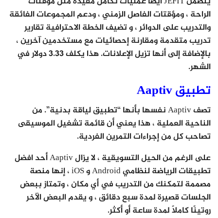
يتضمن JEFIT أيضًا عمليات تكامل مفيدة مثل مؤقتات
الراحة ، ومؤقتات الفاصل الزمني ، ودعم المجموعات الفائقة
والتدريب على الدوائر ، و تضيف الخطة الاحترافية تقارير
تدريب متقدمة ومقارنة إحصائيات مع مستخدمين آخرين ،
بالإضافة إلى أنها تزيل الإعلانات. هذا يكلف 3.33 دولار في
الشهر.
تطبيق Aaptiv
تصف Aaptiv نفسها بأنها “تطبيق لياقة بدنية”. من
الناحية العملية ، هذا يعني أن قائمة تشغيل الموسيقى
تصاحب كل من إجراءات التمرين الفردية.
على الرغم من الحيل التسويقية ، لا يزال Aaptiv أحد افضل
تطبيقات الرياضة لنظامي Android و iOS ، إنها منصة
مصممة لتمكنك من التدريب في أي مكان ، وتمتاز ببعض
الجلسات قصيرة لمدة سبع دقائق ، و يقدم البعض الآخر
روتينًا كاملاً لمدة ساعة أو أكثر.