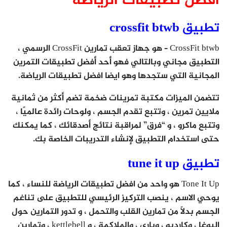
افضل تطبيقات الرياضة
تطبيق crossfit btwb
CrossFit btwb – هو جهاز تعقب تمارين CrossFit الرسمي ،
التطبيق مجاني وبالتالي فهو أحد أفضل تطبيقات التمرين
المجانية التي ستجدها وهو ايضا افضل تطبيقات الرياضة.
تتضمن الميزات مكتبة تمرينات ضخمة تضم أكثر من ثمانية
ملايين تمرين ، وتتبع تقدم الجسم ، ولوحات رائدة عالميًا ،
وتتبع ماكرو ، و “فرق” لمراقبة نتائج أصدقائك ، كما يمكنك
حتى استخدام التطبيق لإنشاء التدريبات الخاصة بك.
تطبيق tune it up
Tone It Up هو واحد من افضل تطبيقات الرياضة للنساء ، كما
يوحي الاسم ، ينصب التركيز الرئيسي للتطبيق على تناغم
الجسم بدلاً من تمارين القلب والتحمل ، و تدور التمارين حول
اليوغا ، وكارديو ، وباري ، والملاكمة ، و kettlebell ، وتمارين