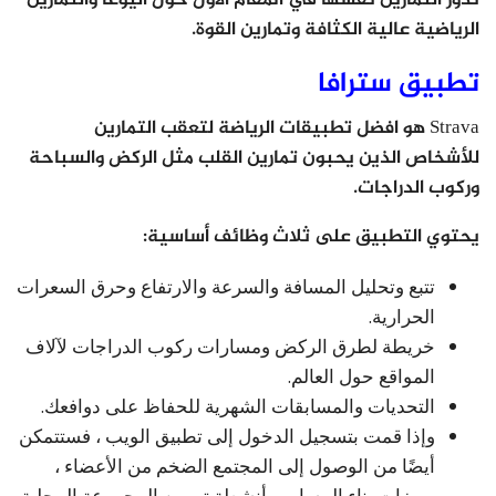
تدور التمارين نفسها في المقام الأول حول اليوغا والتمارين
الرياضية عالية الكثافة وتمارين القوة.
تطبيق سترافا
Strava هو افضل تطبيقات الرياضة لتعقب التمارين
للأشخاص الذين يحبون تمارين القلب مثل الركض والسباحة
وركوب الدراجات.
يحتوي التطبيق على ثلاث وظائف أساسية:
تتبع وتحليل المسافة والسرعة والارتفاع وحرق السعرات
الحرارية.
خريطة لطرق الركض ومسارات ركوب الدراجات لآلاف
المواقع حول العالم.
التحديات والمسابقات الشهرية للحفاظ على دوافعك.
وإذا قمت بتسجيل الدخول إلى تطبيق الويب ، فستتمكن
أيضًا من الوصول إلى المجتمع الضخم من الأعضاء ،
وميزات بناء المسار ، وأنشطة تمرين المجموعة المحلية.