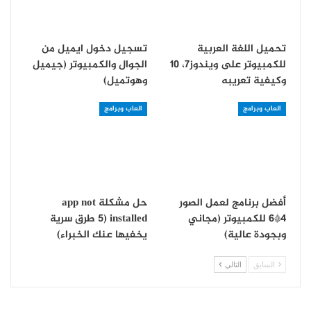
تحميل اللغة العربية
تسجيل دخول ايميل من
للكمبيوتر على ويندوز7، 10
الجوال والكمبيوتر (جيميل
وكيفية تعريبه
وهوتميل)
العاب وبرامج
العاب وبرامج
أفضل برنامج لعمل الصور
حل مشكلة app not
4*6 للكمبيوتر (مجاني
installed (5 طرق سرية
وبجودة عالية)
يخفيها عنك الخبراء)
السابق
التالي