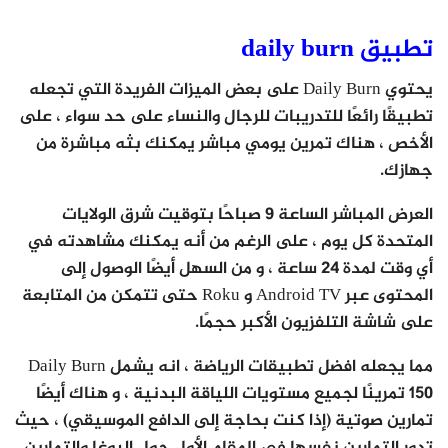
تطبيق daily burn
يحتوي Daily Burn على بعض الميزات الفريدة التي تجعله
تطبيقًا رائعًا للتدريبات للرجال والنساء على حد سواء ، على
الأخص ، هناك تمرين يومي مباشر يمكنك بثه مباشرة من
جهازك.
العرض المباشر الساعة 9 صباحًا بتوقيت شرق الولايات
المتحدة كل يوم ، على الرغم من أنه يمكنك مشاهدته في
أي وقت لمدة 24 ساعة ، و من السهل أيضًا الوصول إلى
المحتوى عبر Android TV و Roku حتى تتمكن من المتابعة
على شاشة التلفزيون الأكبر حجمًا.
مما يجعله افضل تطبيقات الرياضة ، انه يشمل Daily Burn
150 تمرينًا لجميع مستويات اللياقة البدنية ، و هناك أيضًا
تمارين صوتية (إذا كنت بحاجة إلى الدافع الموسيقي) ، حيث