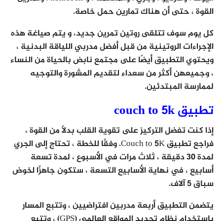
القوة ، حتى أن هناك تمارين حمل خاصة.
كل يوم سوف تتلقى روتين تمرين جديد، و يتم صياغة هذه
الإجراءات الروتينية من قبل أفضل مدربي اللياقة البدنية ،
ويحتوي التطبيق أيضًا على مجتمع نابض بالحياة من النساء
، وجميعهن أكثر من سعداء لتقديم المشورة والتوجيه
لممارسة المبتدئين.
تطبيق couch to 5k
إذا كنت تفضل التركيز على تقوية القلب بدلاً من القوة ،
فراجع تطبيق Couch to 5K. وفقًا للخطة ، تحتاج إلى الجري
لمدة 30 دقيقة ، ثلاث مرات في الأسبوع ، لمدة تسعة
أسابيع ، في نهاية الأسابيع التسعة ، ستكون جاهزًا لخوض
سباق 5 آلاف.
يتضمن التطبيق أربعة مدربين افتراضيين ، وتتبع المسار
باستخدام نظام تحديد المواقع العالمي (GPS) ، وتتبع