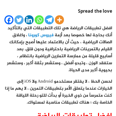
Spread the love
افضل تطبيقات الرياضة هي تلك التطبيقات التي بالتأكيد
أنك بحاجة لها خصوصا بعد أزمة
فيروس كورونا
، واغلاق
الصالات الرياضية ، حيث أن بالاعتماد عليها أصبح بإمكانك
القيام بالتمرينات الرياضية باحترافية ودون قلق. بعد
أسابيع قليلة من ممارسة التمارين الرياضية بانتظام ،
ستفقد الوزن ، وتبدو أفضل ، وستشعر بثقة أكبر ، وستشعر
بحيوية أكبر مدى الحياة.
لحسن الحظ ، لا يفتقر مستخدمو Android ولا iOS إلى
الخيارات عندما يتعلق الأمر بتطبيقات التمرين ، لا يهم ما إذا
كنت متمرساً من ذوي الخبرة أو بدأت للتو رحلة اللياقة
الخاصة بك ؛ هناك تطبيقات مناسبة لمستواك.