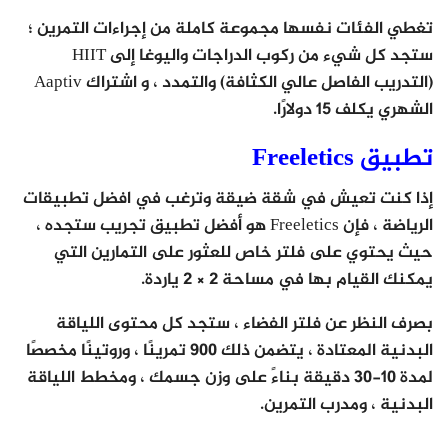
تغطي الفئات نفسها مجموعة كاملة من إجراءات التمرين ؛
ستجد كل شيء من ركوب الدراجات واليوغا إلى HIIT
(التدريب الفاصل عالي الكثافة) والتمدد ، و اشتراك Aaptiv
الشهري يكلف 15 دولارًا.
تطبيق Freeletics
إذا كنت تعيش في شقة ضيقة وترغب في افضل تطبيقات
الرياضة ، فإن Freeletics هو أفضل تطبيق تجريب ستجده ،
حيث يحتوي على فلتر خاص للعثور على التمارين التي
يمكنك القيام بها في مساحة 2 × 2 ياردة.
بصرف النظر عن فلتر الفضاء ، ستجد كل محتوى اللياقة
البدنية المعتادة ، يتضمن ذلك 900 تمرينًا ، وروتينًا مخصصًا
لمدة 10-30 دقيقة بناءً على وزن جسمك ، ومخطط اللياقة
البدنية ، ومدرب التمرين.