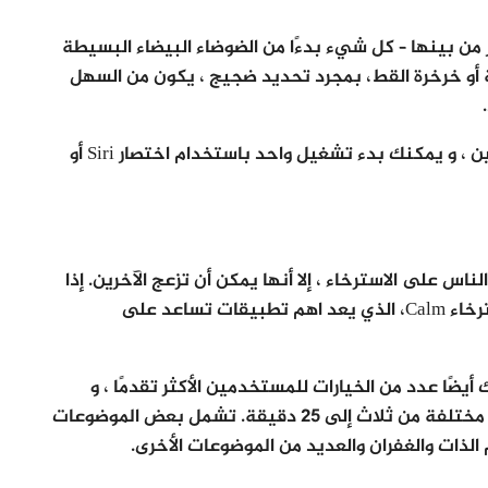
ًا للاختيار من بينها – كل شيء بدءًا من الضوضاء البيضاء البسيطة
أو خرخرة القط، بمجرد تحديد ضجيج ، يكون من السهل
وليس هناك حاجة لفتح التطبيق لبدء ضجيج معين ، و يمكنك بدء تشغيل واحد باستخدام اختصار Siri أو
س على الاسترخاء ، إلا أنها يمكن أن تزعج الآخرين. إذا
كنت تبحث عن شيء مختلف ، فجرّب تطبيق الاسترخاء Calm، الذي يعد اهم تطبيقات تساعد على
يضًا عدد من الخيارات للمستخدمين الأكثر تقدمًا ، و
تتوفر جلسات التأمل المصحوبة بمرشدين بأطوال مختلفة من ثلاث إلى 25 دقيقة. تشمل بعض الموضوعات
م الذات والغفران والعديد من الموضوعات الأخرى.