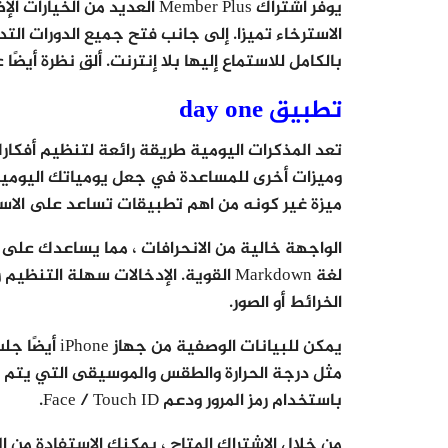
يوفر اشتراك Member Plus العدي
الاسترخاء تميزا. إلى جانب فتح جميع الدورات التد
بالكامل للاستماع إليها بلا إنترنت. ألقِ نظرة أيض
تطبيق day one
تعد المذكرات اليومية طريقة رائعة لتنظيم أفكا
وميزات أخرى للمساعدة في جعل يومياتك اليومية 
ميزة غير كونه من اهم تطبيقات تساعد على الاست
الواجهة خالية من الانحرافات ، مما يساعدك على ا
لغة Markdown القوية. الإدخالات سهلة 
الخرائط أو الصور.
يمكن للبيانات
مثل درجة الحرارة والطقس والموسيقى التي يتم ت
باستخدام رمز المرور ودعم Face / Touch ID.
من خلال الاشتراك المتاح ، يمكنك الاستفادة من ا