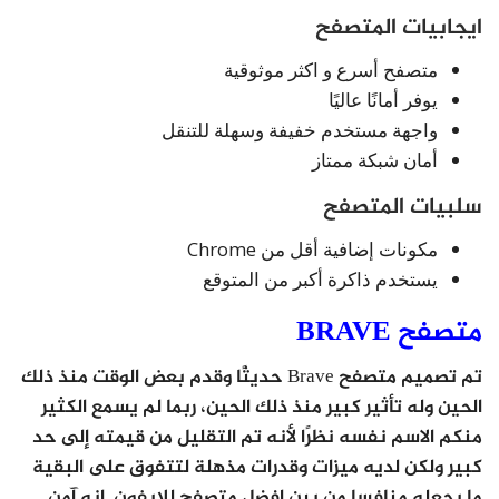
ايجابيات المتصفح
متصفح أسرع و اكثر موثوقية
يوفر أمانًا عاليًا
واجهة مستخدم خفيفة وسهلة للتنقل
أمان شبكة ممتاز
سلبيات المتصفح
مكونات إضافية أقل من Chrome
يستخدم ذاكرة أكبر من المتوقع
متصفح BRAVE
تم تصميم متصفح Brave حديثًا وقدم بعض الوقت منذ ذلك
الحين وله تأثير كبير منذ ذلك الحين، ربما لم يسمع الكثير
منكم الاسم نفسه نظرًا لأنه تم التقليل من قيمته إلى حد
كبير ولكن لديه ميزات وقدرات مذهلة لتتفوق على البقية
ما يجعله منافسا من بين افضل متصفح للايفون. إنه آمن