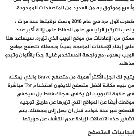
وأسرع وموثوق به من العديد من المتصفحات الموجودة.
ظهرت لأول مرة في عام 2016 وتمت ترقيتها عدة مرات ،
ينصب التركيز الرئيسي على الحفاظ على إزالة أكبر عدد
ممكن من الإعلانات من موقع الويب الذي تزوره. سيساعد هذا
على إبقاء الإعلانات المزعجة بعيدًا ويجعلك تتصفح مواقع
الويب بهدوء، مع واجهة المستخدم غنية جدًا بالألوان وتبدو
مذهلة.
يتيح لك الجزء الأكثر أهمية من متصفح Brave والذي يمكنه
من تبوء مكانة افضل متصفح للايفون استخدام Tor مباشرة
في علامة التبويب. لن يخفي سجلك فقط بل سيخفي
موقعك أيضًا عن المواقع التي تزورها عن طريق توجيه
التصفح عبر عدة خوادم قبل أن يصل إلى وجهتك. يتم
تشفير هذه الاتصالات لزيادة عدم الكشف عن هويتها.
ايجابيات المتصفح