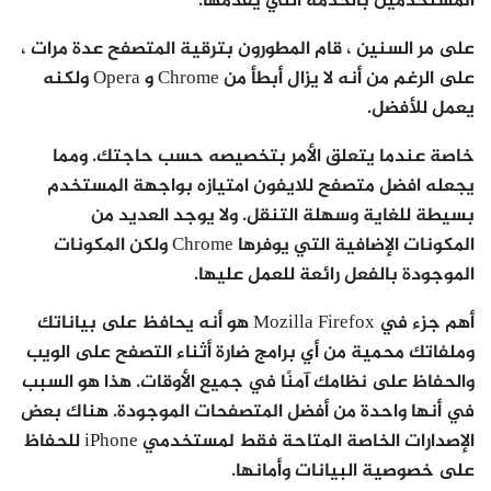
المستخدمين بالخدمة التي يقدمها.
على مر السنين ، قام المطورون بترقية المتصفح عدة مرات ،
على الرغم من أنه لا يزال أبطأ من Chrome و Opera ولكنه
يعمل للأفضل.
خاصة عندما يتعلق الأمر بتخصيصه حسب حاجتك. ومما
يجعله افضل متصفح للايفون امتيازه بواجهة المستخدم
بسيطة للغاية وسهلة التنقل. ولا يوجد العديد من
المكونات الإضافية التي يوفرها Chrome ولكن المكونات
الموجودة بالفعل رائعة للعمل عليها.
أهم جزء في Mozilla Firefox هو أنه يحافظ على بياناتك
وملفاتك محمية من أي برامج ضارة أثناء التصفح على الويب
والحفاظ على نظامك آمنًا في جميع الأوقات. هذا هو السبب
في أنها واحدة من أفضل المتصفحات الموجودة. هناك بعض
الإصدارات الخاصة المتاحة فقط لمستخدمي iPhone للحفاظ
على خصوصية البيانات وأمانها.