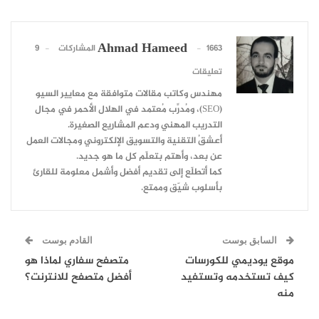
Ahmad Hameed
1663 المشاركات
9
تعليقات
مهندس وكاتب مقالات متوافقة مع معايير السيو
(SEO)، ومُدرِّب مُعتمد في الهلال الأحمر في مجال
التدريب المهني ودعم المشاريع الصغيرة.
أعشقُ التقنية والتسويق الإلكتروني ومجالات العمل
عن بعد، وأهتم بتعلّم كل ما هو جديد.
كما أتطلّع إلى تقديم أفضل وأشمل معلومة للقارئ
بأسلوب شيّق وممتع.
السابق بوست
القادم بوست
موقع يوديمي للكورسات
متصفح سفاري لماذا هو
كيف تستخدمه وتستفيد
أفضل متصفح للانترنت؟
منه