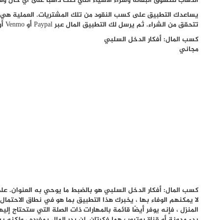
الذهاب للتسوق البقالة وشراء الأشياء التي كنت ذاهبًا على أي حال وه
يساعدك التطبيق على كسب النقود من تلك المشتريات. العملية هي أن 
تتحقق من الشراء. ثم يرسل لك التطبيق المال عبر Paypal أو Venmo أو بطاقة الهدايا فهي من اهم تطبيقات ربحية للاندرويد.
كسب المال: أفكار الدخل السلبي
مجاني
كسب المال: أفكار الدخل السلبي هو بالضبط ما يوحي به العنوان. عل
المنزل ، فإنه يوفر أيضًا قائمة بالمهارات ذات الصلة التي ستحتاج إل
بدء مدونة أو قناة يوتيوب هما فكرتان. لن يدر المال بمفرده ، ولكنه