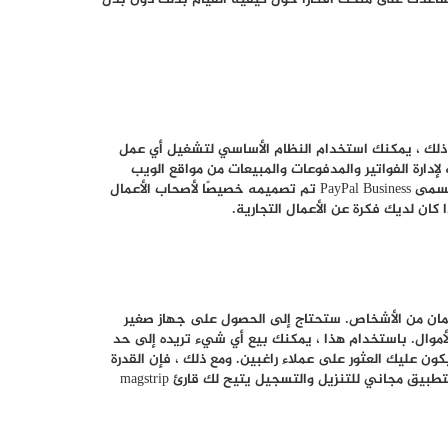
لك ، يمكنك استخدام النظام الأساسي لتشغيل أي عمل
لإدارة الفواتير والمدفوعات والمبيعات من مواقع الويب
المختلفة إذا كنت ترغب في ذلك. هناك تطبيق آخر بواسطة PayPal يسمى PayPal Business تم تصميمه خصيصًا لأصحاب الأعمال
كان لديك فكرة عن الأعمال التجارية.
طاقات الائتمان من الأشخاص. ستحتاج إلى الحصول على جهاز صغير
أموال. باستخدام هذا ، يمكنك بيع أي شيء تريده إلى حد
أي أموال لك. سيكون عليك العثور على عملاء راغبين. ومع ذلك ، فإن القدرة
على قبول الأموال في المواقف التي لا يمكنك فيها عادةً المساعدة. التطبيق مجاني للتنزيل والتسجيل يتيح لك قارئ magstrip