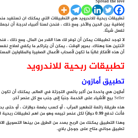
Spread the love
تطبيقات ربحية للاندرويد هي التطبيقات التي يمكنك ان تستفيد منها
إضافية بين الحين والآخر. ومع ذلك ، فنحن لسنا أغبياء لدرجة أن نج
تفعل شيئًا.
لا توجد تطبيقات يمكن أن توفر لك هذا القدر من المال. ومع ذلك ، فن
اثنتين هنا وهناك. بمرور الوقت ، يمكن أن يتراكم ما يكفي لعلاج نف
أن هذه الأفكار غالبًا ما تكون لأصحاب الأعمال الصغيرة والمقاولين ال
تطبيقات ربحية للاندرويد
تطبيق أمازون
أمازون هي واحدة من أكبر بائعي التجزئة في العالم. يمكنك أن تكون
Seller بيع الأشياء على الخدمة جنبًا إلى جنب مع كل عنصر آخر.
هذه طريقة رائعة لتطهير المرآب ، أو كسب بضعة دولارات ، أو حتى بدء
فأنت تدفع 0.99 دولارًا لكل عنصر تبيعه وهو من اهم تطبيقات ربحية للاندرويد.
وهذا التطبيق يمكنك من الربح بعدد من الطرق من بينها التسويق الافل
تطبيق مجاني متاح على جوجل بلاي.