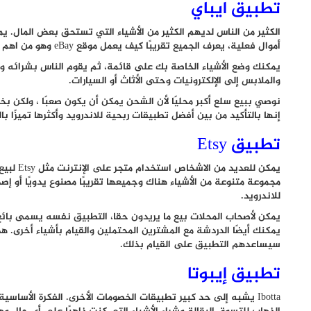
تطبيق ايباي
الكثير من الناس لديهم الكثير من الأشياء التي تستحق بعض المال. 
أموال فعلية، يعرف الجميع تقريبًا كيف يعمل موقع eBay وهو من اهم تطبيقات ربحية للاندرويد.
يمكنك وضع الأشياء الخاصة بك على قائمة، ثم يقوم الناس بشرائه 
والملابس إلى الإلكترونيات وحتى الأثاث أو السيارات.
نوصي ببيع سلع أكبر محليًا لأن الشحن يمكن أن يكون صعبًا ، ولكن بخلا
إنها بالتأكيد من بين أفضل تطبيقات ربحية للاندرويد وأكثرها تميزًا ب
تطبيق Etsy
يمكن للعد
مجموعة متنوعة من الأشياء هناك وجميعها تقريبًا مصنوع يدويًا أو إص
للاندرويد.
يمكنك أيضًا الدردشة مع المشترين المحتملين والقيام بأشياء أخرى. ه
سيساعدهم التطبيق على القيام بذلك.
تطبيق إيبوتا
Ibotta يشبه إلى حد كبير تطبيقات الخصومات الأخرى. الفكرة الأسا