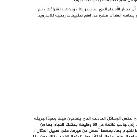
و من اهم تطبيقات ربحية للاندرويد.
تختار الأشياء التي ستشتريها ، وتذهب لشرائها ، ثم
ى عكس الرسائل الخادعة التي يقدمون فيها وعودًا جريئة
لا يمكنهم الوفاء بها ، يخبرك هذا التطبيق بما هو في نطاق الاحتمال. إلى جانب قائمة من 60 وظيفة يمكنك القيام بها من
يها للقيام بها. بعضها أسهل من غيرها. على سبيل المثال ،
 يساعدك على منحك أفكارًا حول كيفية القيام بذلك دون بذل