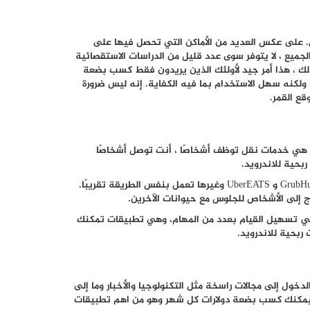
أجل المال. على عكس العديد من الأماكن التي تحصل فيها على
 يتم دفعها نقدًا. باعتراف الجميع ، لا يتوفر سوى عدد قليل من الدراسات الاستقصائية
ذلك ، هذا أمر جيد لأولئك الذين يريدون فقط كسب بضعة
لكنه سهل الاستخدام بما فيه الكفاية. إنه ليس ضرورة
قع القمر.
تتواصل صناعة الخدمات مع الأجهزة المحمولة بشكل كبير. Uber و Lyft هي خدمات نقل توظف أشخاصًا ، أنت توصل أشخاصًا
بحية للاندرويد.
بالإضافة إلى ذلك ، هناك برامج تشغيل لخدمات توصيل الطعام مثل GrubHub و UberEATS وغيرها تعمل بنفس الطريقة تقريبًا.
 في تسهيل القيام بعدد من المهام، وهي تطبيقات تمكنك
بحية للاندرويد.
خول إلى مجالات راسخة مثل التكنولوجيا والأخبار وما إلى
 فيمكنك كسب بضعة دولارات كل شهر وهو من اهم تطبيقات