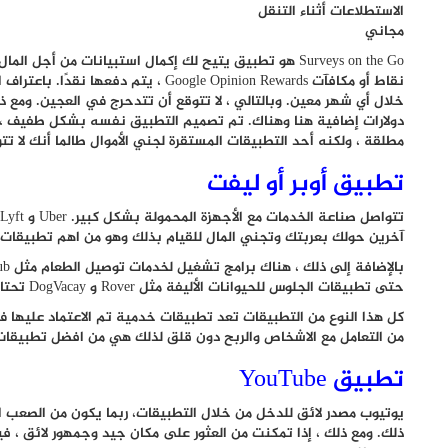
الاستطلاعات أثناء التنقل
مجاني
Surveys on the Go هو تطبيق يتيح لك إكمال استبيانات من 
نقاط أو مكافآت Google Opinion Rewards ،
خلال أي شهر معين. وبالتالي ، لا تتوقع أن تتدحرج في العجين. ومع 
دولارات إضافية هنا وهناك. تم تصميم التطبيق نفسه بشكل طفيف ، و
مطلقة ، ولكنه أحد التطبيقات المستقرة لجني الأموال طالما أنك لا تتو
تطبيق أوبر أو ليفت
آخرين حولك بعربتك وتجني المال للقيام بذلك وهو من اهم تطبيقات ر
حتى تطبيقات الجلوس للحيوانات الأليفة مثل Rover و DogVacay تحتاج إلى الأشخاص للجلوس مع حيوانات الآخرين.
كل هذا النوع من التطبيقات تعد تطبيقات خدمية تم الاعتماد عليها
من التعامل مع الاشخاص والربح دون قلق لذلك هي من افضل تطبيقات ر
تطبيق YouTube
يوتيوب مصدر لائق للدخل من خلال التطبيقات، ربما يكون من الصعب الد
ذلك. ومع ذلك ، إذا تمكنت من العثور على مكان جيد وجمهور لائق ،