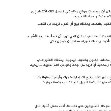
يمكن أن يساعدك موقع
eBay
في تحويل تلك الأشياء إلى
وتقوم بشحنه. يمكنك بيع أي شيء تريده من الكتب
ف ذلك هذا هو المكان الذي تريد أن تبدأ عند بيع الأشياء.
التأكيد. يمكنك تنزيله مجانا من جوجل بلاي.
يد من الاشخاص استخدام متجر على الإنترنت مثل Etsy لبيع مختلف الفنون والحرف اليدوية. يمكنك العثور على
دار محدود أو فريد من نوعه وهو من اهم تطبيقات ربحية
يمكن لأصحاب المحلات بيع ما يريدون حقا، التطبيق نفسه يسمى بائع على Etsy. يتيح لك إدارة متجرك وأوامرك وقوائمك،
ذه طريقة رائعة للميل فنيا لكسب بضعة دولارات.
سية مع كلا التطبيقين هي نفسها. أنت تفعل أشياء مثل