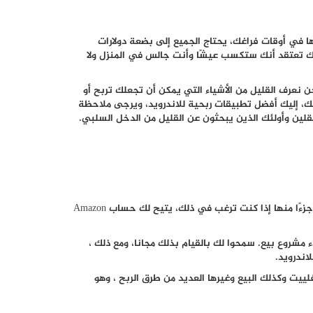
 في أوقات فراغك، يحتاج الجميع إلى بضعة دولارات
علك تعتقد أنك ستكسب عيشًا وأنت جالس في المنزل ولا
حن نعرف القليل من الأشياء التي يمكن أن تجعلك تربح أو
سك، إليك أفضل تطبيقات ربحية للاندرويد، ويرجى ملاحظة
مستقلين وأولئك الذين يبحثون عن القليل من الدخل السلبي.
 جزءًا منها إذا كنت ترغب في ذلك، يتيح لك حساب
Amazon
 مشروع بيع. سمحوا لك بالقيام بذلك مجانا، ومع ذلك ،
ييت وكذلك البيع وغيرها العديد من طرق الربح ، وهو