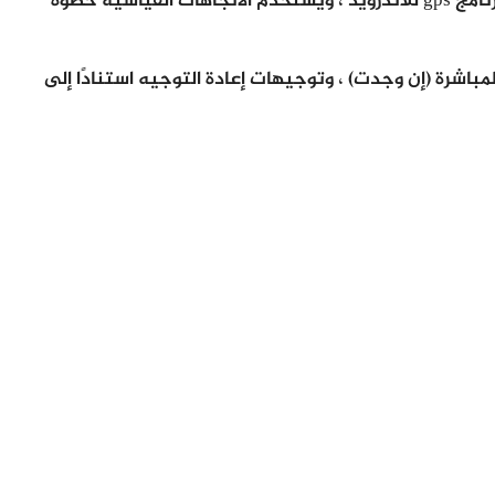
عرفناها منذ الأيام الأولى لتصميمه ، وهو من أهم برنامج gps للاندرويد ، ويستخدم الاتجاهات القياسية خطوة
مباشرة (إن وجدت) ، وتوجيهات إعادة التوجيه استنادًا إلى