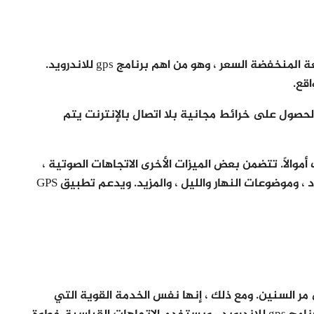
MapFactor هو أحد خيارات تطبيقات التنقل الشائعة المنخفضة السعر ، وهو من اهم برنامج gps للاندرويد.
قع.
ي أنه يمكنك الحصول على خرائط مجانية بلا اتصال بالإنترنت يتم
أموالًا. تتضمن بعض الميزات الأخرى الاتجاهات الصوتية ،
والتوجيه عبر الحدود ، وأنماط ثنائية وثلاثية الأبعاد ، وموضوعات النهار والليل ، والمزيد. ويدعم تطبيق GPS
دة على مر السنين. ومع ذلك ، إنها نفس الخدمة القوية التي