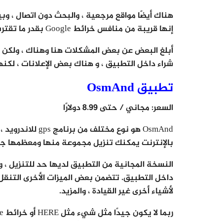
هناك أيضًا مواقع مرجعية ، والبحث دون اتصال ، وبي
إنها قريبة من منافس خرائط Google بقدر ما تقترب.
أبلغ البعض عن بعض المشكلات هنا وهناك ، ولكن ل
شراء داخل التطبيق ، و هناك بعض الإعلانات ، لكن
تطبيق OsmAnd
السعر: مجاني / حتى 8.99 دولارًا
OsmAnd هو نوع مخ
بالإنترنت يمكنك تنزيل مجموعة منها ومعظمها جيد جدًا مما
النسخة المجانية من التطبيق لديها حد للتنزيل ، 
داخل التطبيق. تتضمن بعض الميزات الأخرى التنقل 
لأشياء أخرى غير القيادة ، والمزيد.