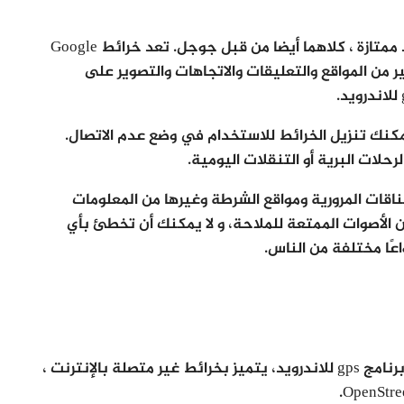
خرائط Google و Waze كلاهما برنامج gps للاندرويد ممتازة ، كلاهما أيضا من قبل جوجل. تعد خرائط Google
ر من المواقع والتعليقات والاتجاهات والتصوير على
يمكنك تنزيل الخرائط للاستخدام في وضع عدم الاتصال.
اقات المرورية ومواقع الشرطة وغيرها من المعلومات
فة إلى ذلك ، يتمتع Waze بالكثير من الأصوات الممتعة للملاحة، و لا يمكنك أن تخطئ بأي
اعًا مختلفة من الناس.
Maps.me هو تطبيق ملاحة مجاني آخر و هو افضل برنامج gps للاندرويد، يتميز بخرائط غير متصلة بالإنترنت ،