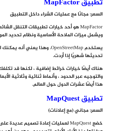
تطبيق MapFactor
السعر: مجانًا مع عمليات الشراء داخل التطبيق
ويشمل ميزات الملاحة الأساسية ونظام تحديد الموا
يستخدم OpenStreetMap. وهذا يعن
تحديثها شهريًا إذا أردت.
هناك أيضًا خيارات خرائط إضافية ، لكنها قد تكلفك 
هذا أيضًا عشرات الدول حول العالم.
تطبيق MapQuest
السعر: مجاني (مع إعلانات)
خضع MapQuest لعمليات إعادة تصميم عدي