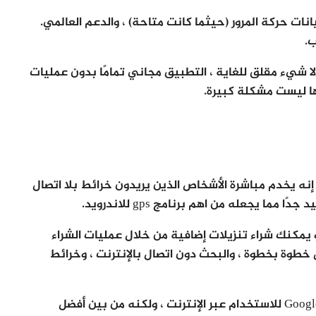
انات حركة المرور (حيثما كانت متاحة) ، والدعم العالمي.
ا شيء مقلق للغاية ، التطبيق مجاني تمامًا بدون عمليات
ها ليست مشكلة كبيرة.
تلف من برنامج gps للاندرويد ، إنه يخدم مباشرة الأشخاص الذين يريدون خرائط بلا اتصال
 يجعله من اهم برنامج gps للاندرويد.
و يمكنك شراء تنزيلات إضافية من خلال عمليات الشراء
خطوة بخطوة ، والبحث دون اتصال بالإنترنت ، وخرائط
ربما لا يكون جيدًا مثل شيء مثل HERE أو خرائط Google للاستخدام عبر الإنترنت ، ولكنه من بين أفضل