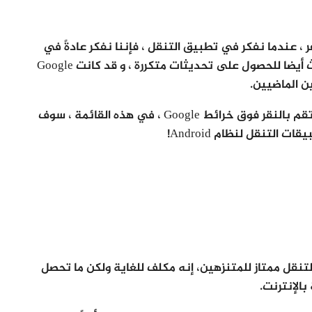
لسفر ، عندما نفكر في تطبيق التنقل ، فإننا نفكر عادةً في
خرائط Google. إنها أكثر ما يوصي به الناس ، يحدث أيضا للحصول على تحديثات متكررة ، و قد كانت Google
ن الماضيين.
ومع ذلك هناك الكثير من الخيارات المختلفة إذا لم تقم بالنقر فوق خرائط Google ، في هذه القائمة ، سوف
Back هو برنامج gps للاندرويد للتنقل ممتاز للمتنزهين، إنه مكلف للغاية ولكن ما تحصل
بالإنترنت.