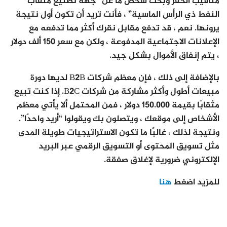
مثاقيب الحفر وبحث شخص ما عن “جهة تصنيع مثقاب
النفط ذي الرأس الماسية” ، فأنت تريد أن تكون أول نتيجة
يرونها. نعم ، قد تدفع مقابل نقرك أكثر مما تدفعه مع
الإعلانات الاجتماعية المدفوعة ، ولكن مع سعر 150 ألف دولار
، يتم إنفاق الأموال بشكل جيد.
بالإضافة إلى ذلك ، فإن معظم شركات B2B لديها دورة
مبيعات أطول وأكثر مشاركة من شركات B2C. إذا كنت تبيع
مثقابًا بقيمة 150.000 دولار ، فمن المحتمل ألا يأتي معظم
الأشخاص إلى موقعك ، ويتصلون بك ويقولوا “أريد واحدًا”.
ونتيجة لذلك ، غالبًا ما تكون الاستراتيجيات طويلة المدى
مثل تسويق المحتوى أو التسويق الرقمي عبر البريد
الإلكتروني ضرورية لإغلاق صفقة.
للمزيد اضغط
هنا