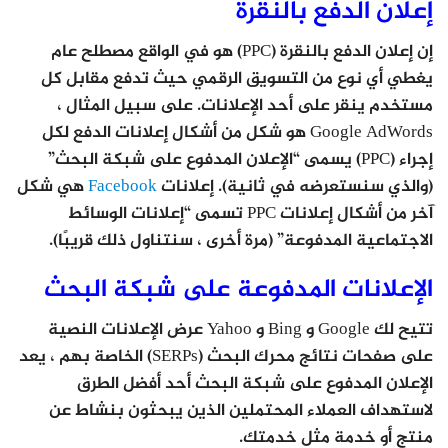
إعلان الدفع بالنقرة
إن إعلان الدفع بالنقرة (PPC) هو في الواقع مصطلح عام
يغطي أي نوع من التسويق الرقمي حيث تدفع مقابل كل
مستخدم ينقر على أحد الإعلانات. على سبيل المثال ،
Google AdWords هو شكل من أشكال إعلانات الدفع لكل
إجراء (PPC) يسمى “الإعلان المدفوع على شبكة البحث”
(والذي سنستعرضه في ثانية). إعلانات
Facebook
هي شكل
آخر من أشكال إعلانات PPC تسمى “إعلانات الوسائط
الاجتماعية المدفوعة” (مرة أخرى ، سنتناول ذلك قريبًا).
الإعلانات المدفوعة على شبكة البحث
تتيح لك Google و Bing و Yahoo عرض الإعلانات النصية
على صفحات نتائج محرك البحث (SERPs) الخاصة بهم ، يعد
الإعلان المدفوع على شبكة البحث أحد أفضل الطرق
لاستهداف العملاء المحتملين الذين يبحثون بنشاط عن
منتج أو خدمة مثل خدمتك.