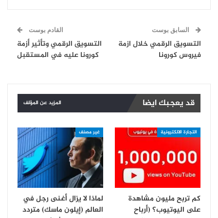
السابق بوست
القادم بوست
التسويق الرقمي خلال ازمة
التسويق الرقمي وتأثير أزمة
فيروس كورونا
كورونا عليه في المستقبل
قد يعجبك ايضا
المزيد عن المؤلف
التجارة الالكترونية
غير مصنف
كم تربح مليون مشاهدة
لماذا لا يزال أغنى رجل في
على اليوتيوب؟ (أرباح
العالم (إيلون ماسك) متردد