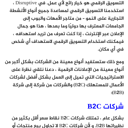
التسويق الرقمي هو خيار رائع لأي عمل. في Disruptive ،
استخدمنا التسويق الرقمي لمساعدة جميع أنواع الأنشطة
التجارية على النمو – من متاجر الأمهات والبوب ​​إلى
الجامعات المعترف بها دوليًا وما بعدها ، هذا هو جمال
الإعلان عبر الإنترنت ، إذا كنت تعرف من تريد استهدافه ،
فيمكنك استخدام التسويق الرقمي لاستهداف أي شخص
في أي مكان.
ومع ذلك ستستفيد أنواع معينة من الشركات بشكل أكبر من
أنواع معينة من الإعلانات الرقمية ، دعنا نلقي نظرة على
الاستراتيجيات التي تميل إلى العمل بشكل أفضل لشركات
الأعمال للمستهلك (B2C) والشركات من شركة إلى شركة
(B2B):
شركات B2C
بشكل عام ، تمتلك شركات B2C نقاط سعر أقل بكثير من
نظيراتها B2B. و
لأن شركات B2C لا تحاول بيع منتجات أو