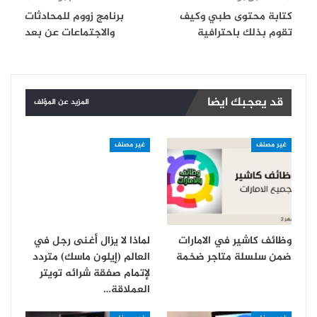
كتابة محتوى طبي وكيف
برنامج زووم للمحادثات
تقوم بذلك باحترافية
والاجتماعات عن بعد
قد يعجبك ايضا
المزيد عن المؤلف
غير مصنف
غير مصنف
وظائف كاشير في الامارات
لماذا لا يزال أغنى رجل في
ضمن سلسلة متاجر ضخمة
العالم (إيلون ماسك) متردد
لإتمام صفقة شرائه تويتر
العملاقة…