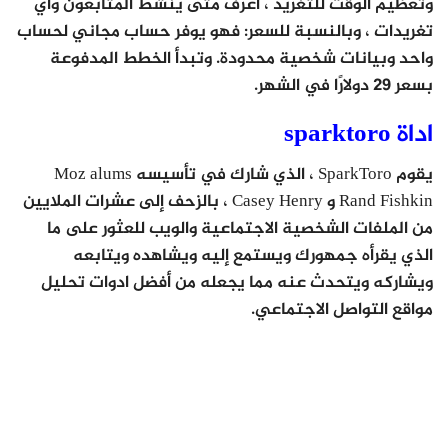
وتعظيم الوقت للتغريد ، اعرف متى ينشط المتابعون وأي
تغريدات ، وبالنسبة للسعر: فهو يوفر حساب مجاني لحساب
واحد وبيانات شخصية محدودة. وتبدأ الخطط المدفوعة
بسعر 29 دولارًا في الشهر.
اداة sparktoro
يقوم SparkToro ، الذي شارك في تأسيسه Moz alums
Rand Fishkin و Casey Henry ، بالزحف إلى عشرات الملايين
من الملفات الشخصية الاجتماعية والويب للعثور على ما
الذي يقرأه جمهورك ويستمع إليه ويشاهده ويتابعه
ويشاركه ويتحدث عنه مما يجعله من أفضل ادوات تحليل
مواقع التواصل الاجتماعي.