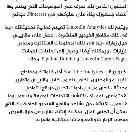
المحتوى الخاص بك. تعرف على الموضوعات التي يهتم بها
أعضاء جمهورك بناءً على سلوكهم في Pinterest. مجاني.
ويتيح لك LinkedIn Analytics تقييم فعالية تحديثاتك ، بما
في ذلك مقاطع الفيديو المنشورة ، احصل على مقاييس
حول زوارك ، بما في ذلك المعلومات السكانية ومصادر
الزيارات ، ويمكنك أيضا الوصول إلى تحليلات لحملات
LinkedIn Career Pages و Pipeline Builder. مجانا.
اخيرا يراقب YouTube Analytics أداء قنواتك ومقاطع
الفيديو والمحتوى الخاص بك من خلال مقاييس وتقارير
محدثة ، فهي من بين ادوات تحليل مواقع التواصل
الاجتماعي المميزة ، اكتشف الاتجاهات لمعرفة ما يعمل وما
لا يعمل ، اكتشف من يشاهد مقاطع الفيديو الخاصة بك التي
يمكن أن تجني المال، يمكنك إنشاء تقارير عن طرق العرض
ومصادر الزيارات والمعلومات السكانية والمزيد.