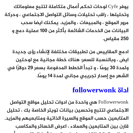
يوفر Cyfe لوحات تحكم أعمال متكاملة لتتبع معلوماتك
وتحليلها ، راقب تحليلات وسائل التواصل الاجتماعي ، وحركة
مرور الموقع ، والمبيعات ، والمزيد. يمكنك ايضا سحب
البيانات من الخدمات الشائعة بأكثر من 100 عملية دمج و
250 مقياس.
ادمج المقاييس من تطبيقات مختلفة لإنشاء رؤى جديدة
ايض ، وبالنسبة للسعر: هناك خطة مجانية مع لوحتين
ولمدة 30 يومًا ، و تبدأ الخطط المدفوعة بسعر 29 دولارًا في
الشهر مع إصدار تجريبي مجاني لمدة 14 يومًا.
اداة followerwonk
Followerwonk هي واحدة من ادوات تحليل مواقع التواصل
الاجتماعي لتتبع وتحسين بيانات تويتر الخاصة بك ، تحليل
المتابعين حسب الموقع والسيرة الذاتية ومتابعيهم والمزيد.
قارن بين المتابعين والعملاء ، اعرض الخسائر والمكاسب