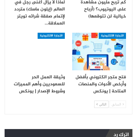
كم تربح مليون مشاهدة
لماذا لا يزال أغنى رجل في
على اليوتيوب؟ (أرباح
العالم (إيلون ماسك) متردد
خيالية لن تتوقعها)
لإتمام صفقة شرائه تويتر
العملاقة…
التجارة الالكترونية
التجارة الالكترونية
فتح متجر الكتروني بأفضل
وثيقة العمل الحر
وأرخص الأدوات والمنصات
للسعوديين وأهم المميزات
المتاحة | يونكس
وشروط الإصدار | يونكس
السابق
التالي
اترك رد