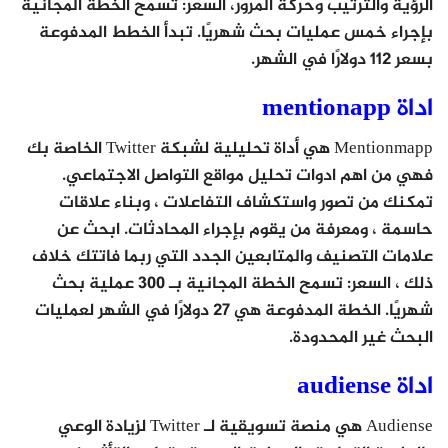
الرؤية والترتيب وحركة المرور، السعر: تسمح الخطة المجانية
بإجراء خمس عمليات بحث شهريًا. تبدأ الخطط المدفوعة
بسعر 112 دولارًا في الشهر.
اداة mentionapp
Mentionmapp هي أداة تحليلية لشبكة Twitter الخاصة بك
فهي من اهم ادوات تحليل مواقع التواصل الاجتماعي.
تمكنك من تصور واستكشاف التفاعلات ، وبناء علاقات
حاسمة ، ومعرفة من يقوم بإجراء المحادثات. ابحث عن
علامات التصنيف والمتابعين الجدد التي ربما فاتتك خلاف
ذلك ، السعر: تسمح الخطة المجانية بـ 300 عملية بحث
شهريًا. الخطة المدفوعة هي 27 دولارًا في الشهر لعمليات
البحث غير المحدودة.
اداة audiense
Audiense هي منصة تسويقية لـ Twitter لزيادة الوعي