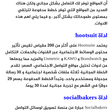
أن المواقع توفر لك التعامل بشكل مجاني ولكن هناك
العديد من المواقع التي توفر خطط مدفوعة لترتقي
بمستوى طموحاتك بشكل أكبر ، و فيما يلي اهم هذه
الادوات.
اداة hootsuit
يعتمد Hootsuite على أكثر من 200 مقياس تقيس تأثير
محتوى الوسائط الاجتماعية عبر القنوات والحملات. التكامل
مع Brandwatch و KAWO و Unmetric والمزيد مما يجعلها
من ادوات تحليل مواقع التواصل الاجتماعي، السعر: تقدم
الخطة المجانية ثلاثة ملفات شخصية اجتماعية و 30 رسالة
مجدولة ومستخدم واحد، وتبدأ الخطط المدفوعة بسعر 29
دولارًا في الشهر مع تجربة مجانية لمدة 30 يومًا.
اداة socialbakers
Socialbakers عبارة عن منصة تسويق لوسائل التواصل