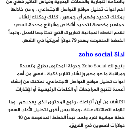
بالعلامة التجارية والحملات اليدوية وقياس التأثير فهي من
اهم ادوات تحليل مواقع التواصل الاجتماعي ، و من خلالها
يمكنك تحديد وفهم أي جمهور ، كذلك يمكنك إنشاء
جماهير مخصصة لتحديد أشخاص وشرائح محددة. السعر:
تقدم الخطة المجانية تقاريرك التي تحتاجها للعمل، وتبدأ
الخطط المدفوعة بسعر 79 دولارًا أمريكيًا في الشهر.
اداة zoho social
يتيح لك Zoho Social جدولة المحتوى بطرق متعددة
ومراقبة ما هو مهم وإنشاء تقارير ذكية ، فهي من أهم
ادوات تحليل مواقع التواصل الاجتماعي. تمكنك من إنشاء
أعمدة لتتبع المراجعات أو الكلمات الرئيسية أو الإشارات.
اكتشف من أين أتباعك ، ونوع المحتوى الذي يعجبهم ، وما
تقوله اتصالاتك عنك ، ومقاييس أخرى لتحليل الأداء. السعر:
خطة مجانية لفرد واحد. تبدأ الخطط المدفوعة من 10
دولارات لعضوين في الفريق.