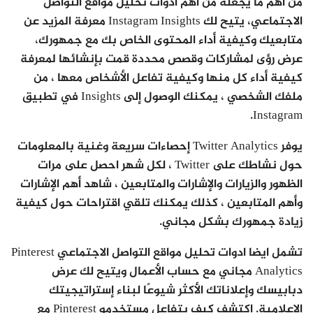
من أهم ما يجعله من اهم ادوات تحليل مواقع التواصل
الاجتماعي، يتيح لك Instagram Insights معرفة المزيد عن
متابعيك وكيفية أداء المحتوى الخاص بك مع جمهورك،
عرض رؤى لمشاركات وقصص محددة قمت بإنشائها لمعرفة
كيفية أداء كل منها وكيفية تفاعل الأشخاص معها ، من
ملفك الشخصي ، يمكنك الوصول إلى Insights في تطبيق
Instagram.
يوفر Twitter Analytics إحصاءات سريعة وغنية بالمعلومات
حول نشاطك على Twitter ، لكل شهر احصل على مرات
الظهور والزيارات والإشارات والمتابعين ، شاهد أهم الإشارات
وأهم المتابعين ، كذلك يمكنك تلقي اقتراحات حول كيفية
زيادة جمهورك بشكل مجاني.
تشمل ايضا ادوات تحليل مواقع التواصل الاجتماعي Pinterest
Analytics مجاني مع حساب الأعمال ويتيح لك عرض
دبابيسك وإعلاناتك الأكثر شيوعًا لبناء إستراتيجيتك
الإعلامية. اكتشف كيف يتفاعل مستخدمو Pinterest مع