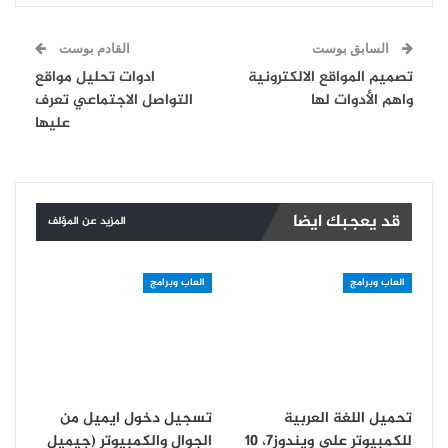
السابق بوست
القادم بوست
تصميم المواقع الالكترونية
ادوات تحليل مواقع
واهم الأدوات لها
التواصل الاجتماعي تعرف
عليها
قد يعجبك ايضا
المزيد عن المؤلف
العاب وبرامج
العاب وبرامج
تحميل اللغة العربية
تسجيل دخول ايميل من
للكمبيوتر على ويندوز7، 10
الجوال والكمبيوتر (جيميل