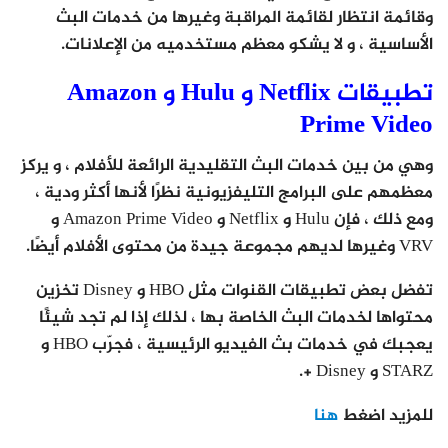
وقائمة انتظار لقائمة المراقبة وغيرها من خدمات البث
الأساسية ، و لا يشكو معظم مستخدميه من الإعلانات.
تطبيقات Netflix و Hulu و Amazon
Prime Video
وهي من بين خدمات البث التقليدية الرائعة للأفلام ، و يركز
معظمهم على البرامج التليفزيونية نظرًا لأنها أكثر ودية ،
ومع ذلك ، فإن Hulu و Netflix و Amazon Prime Video و
VRV وغيرها لديهم مجموعة جيدة من محتوى الأفلام أيضًا.
تفضل بعض تطبيقات القنوات مثل HBO و Disney تخزين
محتواها لخدمات البث الخاصة بها ، لذلك إذا لم تجد شيئًا
يعجبك في خدمات بث الفيديو الرئيسية ، فجرّب HBO و
STARZ و Disney +.
للمزيد اضغط
هنا