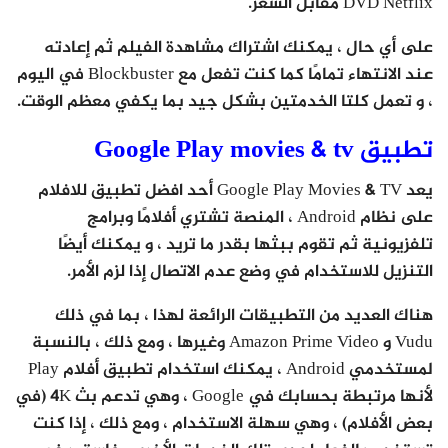
DVD Netflix مقابل السعر.
على أي حال ، يمكنك اشتراك مشاهدة الفيلم ثم إعادته
عند الانتهاء تمامًا كما كنت تفعل مع Blockbuster في اليوم
، و تعمل كلتا الخدمتين بشكل جيد بما يكفي معظم الوقت.
تطبيق Google Play movies & tv
يعد Google Play Movies & TV أحد افضل تطبيق للافلام
على نظام Android ، المنصة تشتري أفلامًا وبرامج
تلفزيونية ثم تقوم ببثها بقدر ما تريد ، و يمكنك أيضًا
التنزيل للاستخدام في وضع عدم الاتصال إذا لزم الأمر.
هناك العديد من التطبيقات الرائعة لهذا ، بما في ذلك
Vudu و Amazon Prime Video وغيرها ، ومع ذلك ، بالنسبة
لمستخدمي Android ، يمكنك استخدام تطبيق أفلام Play
لأنها مرتبطة بحسابك في Google ، وهي تدعم بث 4K (في
بعض الأفلام) ، وهي سهلة الاستخدام ، ومع ذلك ، إذا كنت