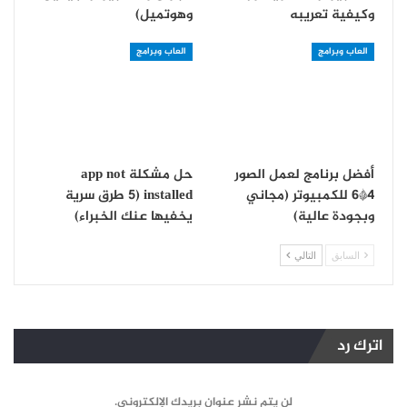
وكيفية تعريبه
وهوتميل)
العاب وبرامج
العاب وبرامج
أفضل برنامج لعمل الصور
حل مشكلة app not
4*6 للكمبيوتر (مجاني
installed (5 طرق سرية
وبجودة عالية)
يخفيها عنك الخبراء)
السابق
التالي
اترك رد
لن يتم نشر عنوان بريدك الإلكتروني.