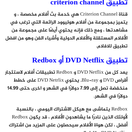
تطبيق criterion channel
قناة Criterion Channel هي خدمة بث أفلام مخصصة ، و
يتميز بمجموعة من أفلام هوليوود الرائعة التي ترغب في
مشاهدتها ، ومع ذلك فإنه يحتوي أيضًا على مجموعة من
الأفلام المستقلة والأفلام الدولية وأشياء الفن وهو من افضل
تطبيق للافلام.
تطبيق DVD Netflix أو Redbox
يعد كل من DVD Netflix و Redbox تطبيقات أفلام لاستئجار
أقراص DVD و Blu-ray. يحتوي DVD Netrlix على خطط
منخفضة تصل إلى 7.99 دولارًا في الشهر و اخرى حتى 14.99
دولارًا في الشهر.
Redbox يتماشى مع هيكل الاشتراك اليومي ، بالنسبة
لأولئك الذين نادرًا ما يشاهدون الأفلام ، قد يكون Redbox
أفضل ، لكن هواة الأفلام سيحصلون على المزيد من اشتراك