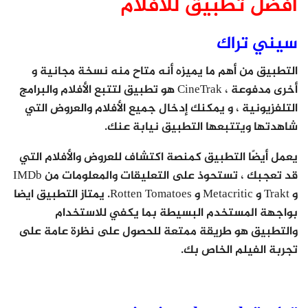
افضل تطبيق للافلام
سيني تراك
التطبيق من أهم ما يميزه أنه متاح منه نسخة مجانية و
أخرى مدفوعة ، CineTrak هو تطبيق لتتبع الأفلام والبرامج
التلفزيونية ، و يمكنك إدخال جميع الأفلام والعروض التي
شاهدتها ويتتبعها التطبيق نيابة عنك.
يعمل أيضًا التطبيق كمنصة اكتشاف للعروض والأفلام التي
قد تعجبك ، تستحوذ على التعليقات والمعلومات من IMDb
و Trakt و Metacritic و Rotten Tomatoes. يمتاز التطبيق ايضا
بواجهة المستخدم البسيطة بما يكفي للاستخدام
والتطبيق هو طريقة ممتعة للحصول على نظرة عامة على
تجربة الفيلم الخاص بك.