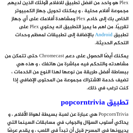
Plex هو واحد من افضل تطبيق للافلام لأولئك الذين لديهم
مجموعة أفلام محلية ، و يمكنك تحويل جهاز الكمبيوتر
الخاص بك إلى خادم Plex ومشاهدة أفلامك على أي جهاز
تقريبًا. من اهم ما يميز التطبيق انه يحتوي Plex على
تطبيق
Android
بالإضافة إلى تطبيقات لمعظم وحدات
التحكم الحديثة.
يمكنك أيضًا الحصول على دعم Chromecast حتى تتمكن من
مشاهدته والتحكم فيه مباشرة من هاتفك ، و هذه هي
ببساطة أفضل طريقة من نوعها لهذا النوع من الخدمات ،
تضيف خدمة الاشتراك مجموعة من المحتوى الإضافي إذا
كنت ترغب في ذلك.
تطبيق popcorntrivia
PopcornTrivia هي عبارة عن لعبة بسيطة لهواة الأفلام ، و
يحاكي أسلوب السؤال والجواب في مسابقات السينما التي
يديرونها في المسرح قبل أن تبدأ في اللعب ، و يقدم عرضًا