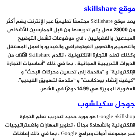
موقع skillshare
يعد موقع Skillshare مجتمعًا تعليميًا عبر الإنترنت يضم أكثر
من 28000 فصل يتم تدريسها من قبل الممارسين للأشخاص
المبدعين والفضوليين ، في موضوعات تشمل التوضيح
والتصميم والتصوير الفوتوغرافي والفيديو والعمل المستقل
وكذلك تعلم التجارة الالكترونية ، تقدم Skillshare الآلاف من
الدورات التدريبية المجانية ، بما في ذلك “أساسيات التجارة
الإلكترونية” و “مقدمة إلى تحسين محركات البحث” و
“كيفية إنشاء بودكاست” و “مقدمة لتسويق الفيديو”.
العضوية المميزة هي 14.99 دولارًا في الشهر.
جوجل سكيلشوب
Google Skillshop هو مورد جديد لتدريب تعلم التجارة
الالكترونية والشهادة مجانًا ، تطوير المهارات والاستراتيجيات
عبر مجموعة أدوات وبرامج Google ، بما في ذلك إعلانات