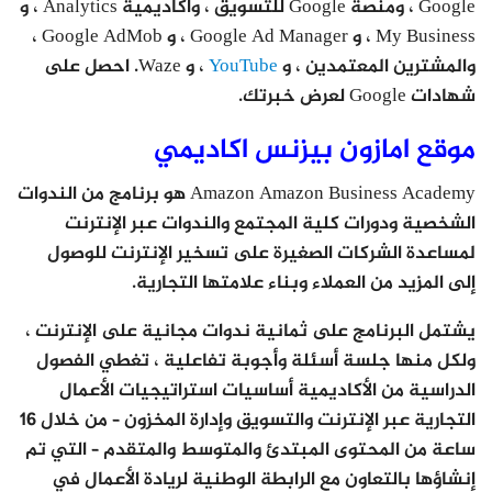
Google ، ومنصة Google للتسويق ، وأكاديمية Analytics ، و
My Business ، و Google Ad Manager ، و Google AdMob ،
والمشترين المعتمدين ، و
YouTube
، و Waze. احصل على
شهادات Google لعرض خبرتك.
موقع امازون بيزنس اكاديمي
Amazon Amazon Business Academy هو برنامج من الندوات
الشخصية ودورات كلية المجتمع والندوات عبر الإنترنت
لمساعدة الشركات الصغيرة على تسخير الإنترنت للوصول
إلى المزيد من العملاء وبناء علامتها التجارية.
يشتمل البرنامج على ثمانية ندوات مجانية على الإنترنت ،
ولكل منها جلسة أسئلة وأجوبة تفاعلية ، تغطي الفصول
الدراسية من الأكاديمية أساسيات استراتيجيات الأعمال
التجارية عبر الإنترنت والتسويق وإدارة المخزون – من خلال 16
ساعة من المحتوى المبتدئ والمتوسط ​​والمتقدم – التي تم
إنشاؤها بالتعاون مع الرابطة الوطنية لريادة الأعمال في