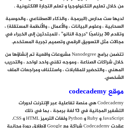
من خلال تعليم التكنولوجيا و تعلم التجارة الالكترونية .
لديها ست مدارس (البرمجة ، والذكاء الاصطناعي ، والحوسبة
السحابية ، وعلوم البيانات ، والأعمال ، والأنظمة المستقلة) ،
وتقدم 30 برنامجًا “درجة النانو” ، للمبتدئين إلى الخبراء في
مجالات مثل التسويق الرقمي وتصميم تجربة المستخدم.
تتضمن برامج Nanodegree مشروعات واقعية تم إنشاؤها من
خلال شراكات الصناعة ، وموجه تقني واحد لواحد ، والتدريب
المهني ، والتحضير للمقابلات ، واستئناف ومراجعات الملف
الشخصي.
موقع codecademy
Codecademy هي منصة تفاعلية عبر الإنترنت لدورات
التشفير المجانية في 13 لغة برمجة ، بما في ذلك
JavaScript و Ruby و Python ولغات الترميز HTML و CSS.
عقدت Codecademy شراكة مع Google لإطلاق دورة مجانية