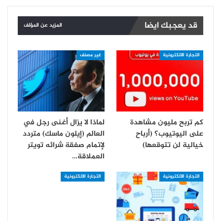
قد يعجبك ايضا
المزيد عن المؤلف
التجارة الالكترونية
غير مصنف
كم تربح مليون مشاهدة
لماذا لا يزال أغنى رجل في
على اليوتيوب؟ (أرباح
العالم (إيلون ماسك) متردد
خيالية لن تتوقعها)
لإتمام صفقة شرائه تويتر
العملاقة…
التجارة الالكترونية
التجارة الالكترونية