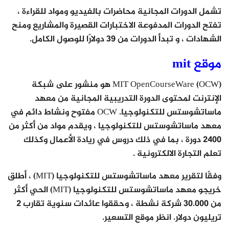
تشمل الدورات المجانية محاضرات بالفيديو ومواد للقراءة ،
تفتح الدورات المدفوعة الاختبارات القصيرة والمشاريع ومنح
الشهادات ، و تبدأ الدورات من 39 دولارًا للوصول الكامل.
موقع mit
MIT OpenCourseWare (OCW) هو منشور على شبكة
الإنترنت لمحتوى الدورة التدريبية المجانية من معهد
ماساتشوستس للتكنولوجيا. OCW مفتوح ونشاط دائم في
معهد ماساتشوستس للتكنولوجيا ، ويقدم مواد من أكثر من
2400 دورة ، بما في ذلك دروس في ريادة الأعمال وكذلك
تعلم التجارة الالكترونية .
وفقًا لتقرير معهد ماساتشوستس للتكنولوجيا (MIT) ، أطلق
خريجو معهد ماساتشوستس للتكنولوجيا (MIT) الحي أكثر
من 30.000 شركة نشطة ، وحققوا عائدات سنوية تقارب 2
تريليون دولار. انظر موقع التسعير.