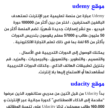
موقع udemy
Udemy عبارة عن منصة تعليمية عبر الإنترنت تستهدف
البالغين المحترفين ، اختر من بين أكثر من 100000 دورة
فيديو ، مع نشر إصدارات جديدة شهريًا. تضم المنصة أكثر من
50 مليون طالب و 57000 معلم يقومون بتدريس الدورات
بأكثر من 65 لغة بما في ذلك تعلم التجارة الالكترونية .
يمكنك الوصول إلى الدورات التدريبية في الأعمال ،
والتصميم ، والتطوير ، والتسويق ، والبرمجيات ، والمزيد. قم
بتنزيل تطبيقات الهاتف الذكي ، وكذلك الدورات التدريبية
لمشاهدتها أو الاستماع إليها بلا إنترنت.
موقع udacity
بدأ Udacity من قبل اثنين من مدربي ستانفورد الذين عرضوا
“مقدمة إلى الذكاء الاصطناعي” كدورة مجانية عبر الإنترنت و
160،000 طالب مسجلين. تركز Udacity على تنمية الوظائف