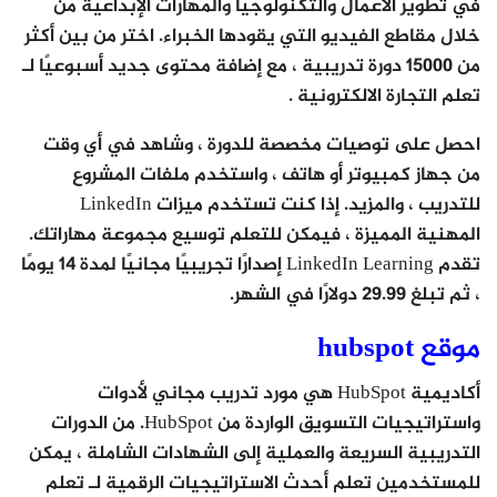
في تطوير الأعمال والتكنولوجيا والمهارات الإبداعية من
خلال مقاطع الفيديو التي يقودها الخبراء. اختر من بين أكثر
من 15000 دورة تدريبية ، مع إضافة محتوى جديد أسبوعيًا لـ
تعلم التجارة الالكترونية .
احصل على توصيات مخصصة للدورة ، وشاهد في أي وقت
من جهاز كمبيوتر أو هاتف ، واستخدم ملفات المشروع
للتدريب ، والمزيد. إذا كنت تستخدم ميزات LinkedIn
المهنية المميزة ، فيمكن للتعلم توسيع مجموعة مهاراتك.
تقدم LinkedIn Learning إصدارًا تجريبيًا مجانيًا لمدة 14 يومًا
، ثم تبلغ 29.99 دولارًا في الشهر.
موقع hubspot
أكاديمية HubSpot هي مورد تدريب مجاني لأدوات
واستراتيجيات التسويق الواردة من HubSpot. من الدورات
التدريبية السريعة والعملية إلى الشهادات الشاملة ، يمكن
للمستخدمين تعلم أحدث الاستراتيجيات الرقمية لـ تعلم