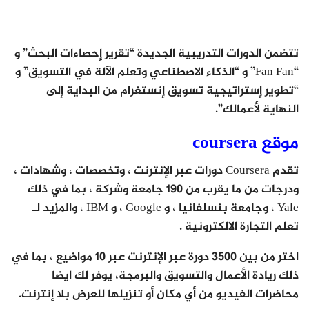
تتضمن الدورات التدريبية الجديدة “تقرير إحصاءات البحث” و
“Fan Fan” و “الذكاء الاصطناعي وتعلم الآلة في التسويق” و
“تطوير إستراتيجية تسويق إنستغرام من البداية إلى
النهاية لأعمالك”.
موقع coursera
تقدم Coursera دورات عبر الإنترنت ، وتخصصات ، وشهادات ،
ودرجات من ما يقرب من 190 جامعة وشركة ، بما في ذلك
Yale ، وجامعة بنسلفانيا ، و Google ، و IBM ، والمزيد لـ
تعلم التجارة الالكترونية .
اختر من بين 3500 دورة عبر الإنترنت عبر 10 مواضيع ، بما في
ذلك ريادة الأعمال والتسويق والبرمجة، يوفر لك ايضا
محاضرات الفيديو من أي مكان أو تنزيلها للعرض بلا إنترنت.