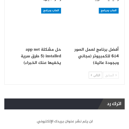
العاب وبرامج
العاب وبرامج
أفضل برنامج لعمل الصور
حل مشكلة app not
4*6 للكمبيوتر (مجاني
installed (5 طرق سرية
وبجودة عالية)
يخفيها عنك الخبراء)
السابق
التالي
اترك رد
لن يتم نشر عنوان بريدك الإلكتروني.