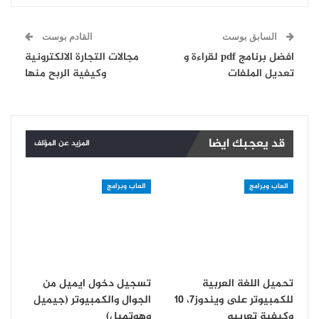
السابق بوست
القادم بوست
افضل برنامج pdf لقراءة و
مجالات التجارة الالكترونية
تعديل الملفات
وكيفية الربح منها
قد يعجبك ايضا
المزيد عن المؤلف
العاب وبرامج
العاب وبرامج
تحميل اللغة العربية
تسجيل دخول ايميل من
للكمبيوتر على ويندوز7، 10
الجوال والكمبيوتر (جيميل
وكيفية تعريبه
وهوتميل)