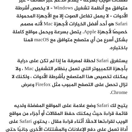
صفحات الويب بسرعة – يقدم الدعم عبر الهاتف – غير
متوافق مع أنظمة تشغيل Windows – لا يخصص أشرطة
الأدوات – لا يعمل تفاعل الصوت إلا مع الأجهزة المحمولة
Safari هو أحد أفضل الخيارات لأجهزة Mac لأنه مصمم
خصيصًا لأجهزة Apple. يتصل بسرعة ويحمل مواقع كاملة
بشكل أسرع من أي متصفح متوافق مع macOS قمنا
باختباره.
يستغرق Safari لحظة لمعرفة ما إذا لم تكن على دراية
بأجهزة الكمبيوتر التي تعمل بنظام التشغيل Mac ، ولا
يمكنك تخصيص هذا المتصفح بأشرطة الأدوات ، ولكنك لا
تزال تحصل على التصفح المبوب مثل Firefox وعرض
Chrome.
يتيح لك Safari وضع علامة على المواقع المفضلة ولديه
قائمة قراءة حيث يمكنك حفظ المقالات أو أجزاء من مواقع
الويب لقراءتها لاحقًا. أثناء قراءة مقال ، يحتوي Safari على
أداة تعمل على دفع الإعلانات والمشتتات الأخرى جانبًا حتى