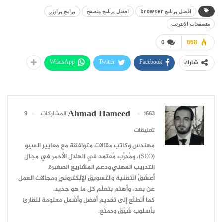
افضل برنامج browser
افضل برنامج متصفح
برامج براوزر
متصفحات الانترنت
0
668
WhatsApp
Twitter
Facebook
شارك
Ahmad Hameed
1663 المشاركات
9
تعليقات
مهندس وكاتب مقالات متوافقة مع معايير السيو
(SEO)، ومُدرِّب مُعتمد في الهلال الأحمر في مجال
التدريب المهني ودعم المشاريع الصغيرة.
أعشقُ التقنية والتسويق الإلكتروني ومجالات العمل
عن بعد، وأهتم بتعلّم كل ما هو جديد.
كما أتطلّع إلى تقديم أفضل وأشمل معلومة للقارئ
بأسلوب شيّق وممتع.