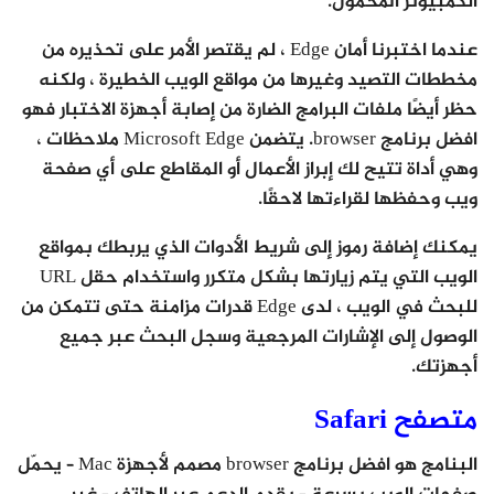
الكمبيوتر المحمول.
عندما اختبرنا أمان Edge ، لم يقتصر الأمر على تحذيره من
مخططات التصيد وغيرها من مواقع الويب الخطيرة ، ولكنه
حظر أيضًا ملفات البرامج الضارة من إصابة أجهزة الاختبار فهو
افضل برنامج browser. يتضمن Microsoft Edge ملاحظات ،
وهي أداة تتيح لك إبراز الأعمال أو المقاطع على أي صفحة
ويب وحفظها لقراءتها لاحقًا.
يمكنك إضافة رموز إلى شريط الأدوات الذي يربطك بمواقع
الويب التي يتم زيارتها بشكل متكرر واستخدام حقل URL
للبحث في الويب ، لدى Edge قدرات مزامنة حتى تتمكن من
الوصول إلى الإشارات المرجعية وسجل البحث عبر جميع
أجهزتك.
متصفح Safari
البنامج هو افضل برنامج browser مصمم لأجهزة Mac – يحمّل