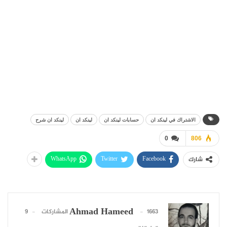
الاشتراك في لينكد ان
حسابات لينكد ان
لينكد ان
لينكد ان شرح
0
806
WhatsApp
Twitter
Facebook
شارك
Ahmad Hameed
1663 المشاركات
9