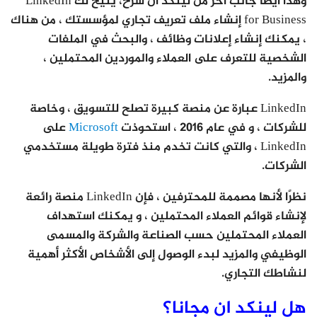
وهذا ايضا جانب أخر من لينكد ان شرح، يتيح لك LinkedIn
for Business إنشاء ملف تعريف تجاري لمؤسستك ، من هناك
، يمكنك إنشاء إعلانات وظائف ، والبحث في الملفات
الشخصية للتعرف على العملاء والموردين المحتملين ،
والمزيد.
LinkedIn عبارة عن منصة كبيرة تصلح للتسويق ، وخاصة
للشركات ، و في عام 2016 ، استحوذت
Microsoft
على
LinkedIn ، والتي كانت تخدم منذ فترة طويلة مستخدمي
الشركات.
نظرًا لأنها مصممة للمحترفين ، فإن LinkedIn منصة رائعة
لإنشاء قوائم العملاء المحتملين ، و يمكنك استهداف
العملاء المحتملين حسب الصناعة والشركة والمسمى
الوظيفي والمزيد لبدء الوصول إلى الأشخاص الأكثر أهمية
لنشاطك التجاري.
هل لينكد ان مجانا؟