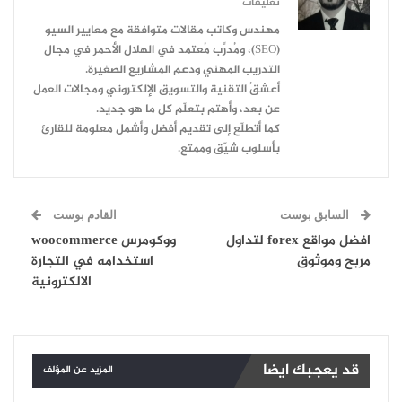
تعليقات
مهندس وكاتب مقالات متوافقة مع معايير السيو
(SEO)، ومُدرِّب مُعتمد في الهلال الأحمر في مجال
التدريب المهني ودعم المشاريع الصغيرة.
أعشقُ التقنية والتسويق الإلكتروني ومجالات العمل
عن بعد، وأهتم بتعلّم كل ما هو جديد.
كما أتطلّع إلى تقديم أفضل وأشمل معلومة للقارئ
بأسلوب شيّق وممتع.
السابق بوست
القادم بوست
افضل مواقع forex لتداول
ووكومرس woocommerce
مربح وموثوق
استخدامه في التجارة
الالكترونية
قد يعجبك ايضا
المزيد عن المؤلف