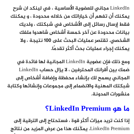
LinkedIn مجاني للعضوية الأساسية ، في لينكد ان شرح
يمكنك أن تفهم أن خياراتك من خلاله محدودة ، و يمكنك
فقط إرسال رسائل إلى الأشخاص في شبكتك ، ولديك
بيانات محدودة عن آخر خمسة أشخاص شاهدوا ملفك
الشخصي. تقتصر عمليات البحث على 100 نتيجة ، ولا
يمكنك إجراء عمليات بحث أكثر تقدمًا.
ومع ذلك فإن عضوية LinkedIn المجانية لها فائدة في
ضمك بين أقرانك المحترفين ، لا يزال حساب LinkedIn
المجاني يسمح لك بإنشاء محفظة وإضافة أشخاص إلى
شبكتك المهنية والانضمام إلى مجموعات وإنشائها وكتابة
منشورات المدونة.
ما هو LinkedIn Premium؟
إذا كنت تريد ميزات أكثر قوة ، فستحتاج إلى الترقية إلى
LinkedIn Premium. يمكّنك هذا من عرض المزيد من نتائج