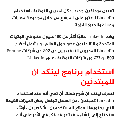
تعيين موظفين جدد: يمكن لمديري التوظيف استخدام
LinkedIn للعثور على المرشح من خلال مجموعة مهارات
معينة والخبرة اللازمة.
يضم LinkedIn حاليًا أكثر من 160 مليون عضو في الولايات
المتحدة و 610 مليون عضو حول العالم ، و يشمل أعضاء
LinkedIn المديرين التنفيذيين من 92٪ من شركات Fortune
500 ، و 77٪ من شركات التوظيف على LinkedIn.
استخدام برنامج لينكد ان
للمبتدئين
لتعرف لينكد ان شرح فعلك أن تعي أنه عند استخدام
LinkedIn كمبتدئ ، من السهل تجاهل بعض الميزات القيمة
التي يحتويها الموقع للمستخدمين الشخصيين ، أولاً ،
ستحتاج إلى إنشاء ملف تعريف. فكر في الأمر على أنه