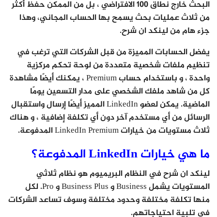
البحث خارج نطاق 100 الافتراضي ، بل من الممكن حفظ أكثر
من ثلاث عمليات بحث يسمح بها الحساب المجاني، وهذا
جزء هام من لينكد ان شرح.
يفضل الحسابات المميزة من قبل الشركات التي ترغب في
تنظيم ملفات شخصية متعددة من لوحة تحكم مركزية
واحدة ، و باستخدام حساب Premium ، يمكنك أيضًا مشاهدة
كل من شاهد ملفك الشخصي على مدار التسعين يومًا
الماضية. يمكن لعضو LinkedIn المميز أيضًا إرسال واستقبال
الرسائل من أي مستخدم آخر دون أي تكلفة إضافية ، و هناك
ثلاث مستويات من خيارات LinkedIn Premium المدفوعة.
ما هي خيارات LinkedIn المدفوعة؟
لينكد ان شرح في النظام البريميوم هو نظام ثلاثي
المستويات يشمل Business و Business Plus و Pro. لكل
منها تكلفة مختلفة وحدود مختلفة وسوف تساعد الشركات
في تلبية احتياجاتهم.