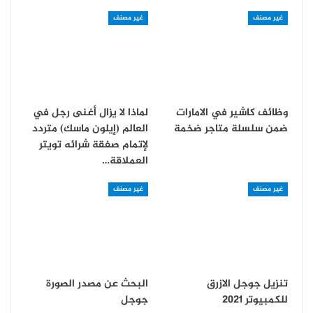
غير مصنف
غير مصنف
وظائف كاشير في الامارات
لماذا لا يزال أغنى رجل في
ضمن سلسلة متاجر ضخمة
العالم (إيلون ماسك) متردد
لإتمام صفقة شرائه تويتر
العملاقة…
غير مصنف
غير مصنف
تنزيل جوجل الازرق
البحث عن مصدر الصورة
للكمبيوتر 2021
جوجل