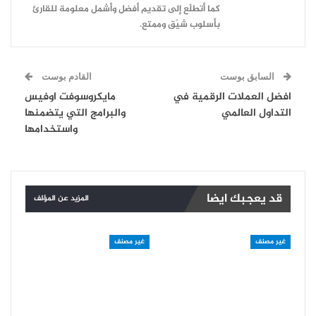
كما أتطلّع إلى تقديم أفضل وأشمل معلومة للقارئ
بأسلوب شيّق وممتع.
السابق بوست
القادم بوست
افضل العملات الرقمية في
مايكروسوفت اوفيس
التداول العالمي
والبرامج التي يتضمنها
واستخدامها
قد يعجبك ايضا
المزيد عن المؤلف
غير مصنف
غير مصنف