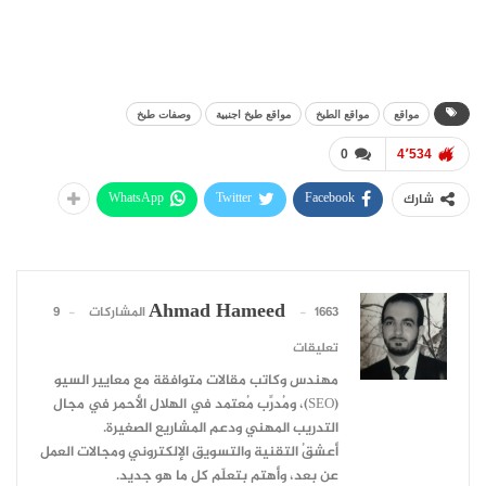
مواقع
مواقع الطبخ
مواقع طبخ اجنبية
وصفات طبخ
0
4٬534
WhatsApp
Twitter
Facebook
شارك
Ahmad Hameed
1663 المشاركات
9
تعليقات
مهندس وكاتب مقالات متوافقة مع معايير السيو
(SEO)، ومُدرِّب مُعتمد في الهلال الأحمر في مجال
التدريب المهني ودعم المشاريع الصغيرة.
أعشقُ التقنية والتسويق الإلكتروني ومجالات العمل
عن بعد، وأهتم بتعلّم كل ما هو جديد.