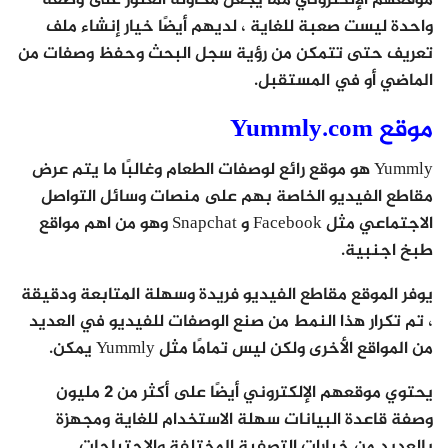
موقعهم الإلكتروني مما يجعل محاولة العثور على وصفة
واحدة ليست صعبة للغاية ، لديهم أيضًا خيار إنشاء ملف
تعريف حتى تتمكن من رؤية سجل البحث وحفظ وصفات من
الماضي أو في المستقبل.
موقع Yummly.com
Yummly هو موقع رائع لوصفات الطعام وغالبًا ما يتم عرض
مقاطع الفيديو الخاصة بهم على منصات وسائل التواصل
الاجتماعي مثل Facebook و Snapchat وهو من اهم مواقع
طبخ اجنبية.
يوفر الموقع مقاطع الفيديو فريدة وسهلة المتابعة ودقيقة
، تم تكرار هذا النمط من صنع الوصفات للفيديو في العديد
من المواقع الأخرى ولكن ليس تمامًا مثل Yummly يمكن.
يحتوي موقعهم الإلكتروني أيضًا على أكثر من 2 مليون
وصفة قاعدة البيانات سهلة الاستخدام للغاية ومجهزة
بالعديد من خيارات التصفية المختلفة والاحتياجات