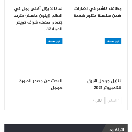
وظائف كاشير في الامارات
لماذا لا يزال أغنى رجل في
ضمن سلسلة متاجر ضخمة
العالم (إيلون ماسك) متردد
لإتمام صفقة شرائه تويتر
العملاقة…
غير مصنف
غير مصنف
تنزيل جوجل الازرق
البحث عن مصدر الصورة
للكمبيوتر 2021
جوجل
السابق
التالي
اترك رد