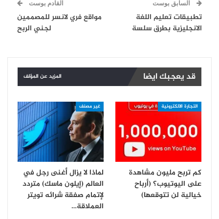
السابق بوست
القادم بوست
تطبيقات تعليم اللغة
مواقع فري لانسر للمصممين
الانجليزية بطرق سلسة
لجني الربح
قد يعجبك ايضا
المزيد عن المؤلف
التجارة الالكترونية
غير مصنف
كم تربح مليون مشاهدة
لماذا لا يزال أغنى رجل في
على اليوتيوب؟ (أرباح
العالم (إيلون ماسك) متردد
خيالية لن تتوقعها)
لإتمام صفقة شرائه تويتر
العملاقة…