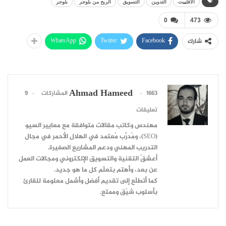
الافلييت
التدوين
التسويق
الربح من بلوجر
بلوجر
0
473
WhatsApp
Twitter
Facebook
شارك
Ahmad Hameed
1663 المشاركات
9
تعليقات
مهندس وكاتب مقالات متوافقة مع معايير السيو
(SEO)، ومُدرِّب مُعتمد في الهلال الأحمر في مجال
التدريب المهني ودعم المشاريع الصغيرة.
أعشقُ التقنية والتسويق الإلكتروني ومجالات العمل
عن بعد، وأهتم بتعلّم كل ما هو جديد.
كما أتطلّع إلى تقديم أفضل وأشمل معلومة للقارئ
بأسلوب شيّق وممتع.