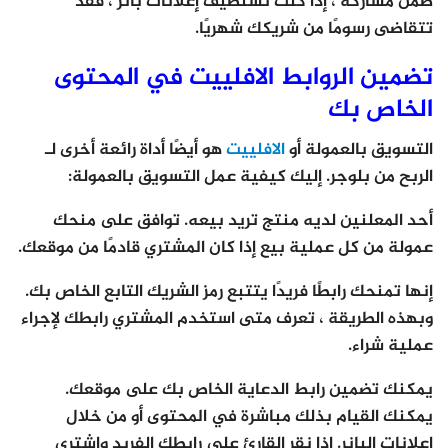
ضمن مشاركة ، إذا كنت تستضيف إعلانات بانر ، فقد
تتقاضى رسومًا من شريكك شهريًا.
تضمين الروابط الافلييت في المحتوى
الخاص بك
التسويق بالعمولة أو
الافلييت
هو أيضًا أداة رائعة أخرى لـ
الربح من بلوجر. إليك كيفية عمل التسويق بالعمولة:
أحد المعلنين لديه منتج تريد بيعه. توافق على منحك
عمولة من كل عملية بيع إذا كان المشتري قادمًا من موقعك.
إنها تمنحك رابطًا فريدًا يتتبع رمز الشريك التابع الخاص بك.
وبهذه الطريقة ، تعرف متى استخدم المشتري رابطك لإجراء
عملية شراء.
يمكنك تضمين رابط الدعاية الخاص بك على موقعك.
يمكنك القيام بذلك مباشرة في المحتوى أو من خلال
إعلانات البانر. إذا نقر القارئ على رابطك الفريد واشترى