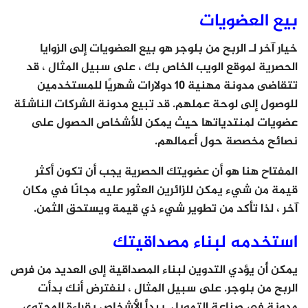
بيع العضويات
خيار آخر لـ الربح من بلوجر هو بيع العضويات إلى الزوايا
الحصرية لموقع الويب الخاص بك ، على سبيل المثال ، قد
تتقاضى مدونة مهنية 10 دولارات شهريًا للمستخدمين
للوصول إلى لوحة عملهم. قد تبيع مدونة الشركات الناشئة
عضويات لمنتدياتها حيث يمكن للأشخاص الحصول على
نصائح مخصصة حول أعمالهم.
المفتاح هنا هو أن عضويتك الحصرية يجب أن تكون أكثر
قيمة من شيء يمكن للزائرين العثور عليه مجانًا في مكان
آخر ، لذا تأكد من تطوير شيء ذي قيمة ويستحق الثمن.
استخدمه لبناء مصداقيتك
يمكن أن يؤدي التدوين لبناء المصداقية إلى العديد من فرص
الربح من بلوجر. على سبيل المثال ، لنفترض أنك بدأت
مدونة في صناعة التمويل. يبدأ الأشخاص بقراءة المحتوى