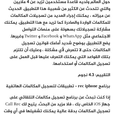
حول العالم ولديه قاعدة مستخدمين تزيد عن 4 ملايين
والتي تتحدث عن الكثير من شعبية هذا التطبيق. الحديث
عن ميزاته ، يمكنك إجراء العديد من تسجيلات المكالمات
للمكالمات الواردة والصادرة كما تريد مع هذا التطبيق. يمكنك
مشاركة تسجيلاتك بسهولة على منصات التواصل
الاجتماعي مثل WhatsApp و Facebook و Twitter وغيرها.
يضع التطبيق بوضوح شديد أمامك قوانين تسجيل
المكالمات حتى لا تتعرض لأي مشكلة ، وعليك أن تلتزم
بتلك القواعد التي يمكنك التعرف عليها قبل العمل على
تسجيل المكالمات أو استخدامها.
التقييم
: 4.3 نجوم
برنامج rec iphone – تطبيقات لتسجيل المكالمات الهاتفية
إذا كنت تبحث عن برنامج تسجيل مكالمات التلقائي على
جهاز iOS الخاص بك ، فلا مزيد من البحث. يتيح لك Call Rec
تسجيل المكالمات بدقة عالية يمكنك تشغيلها في أي وقت