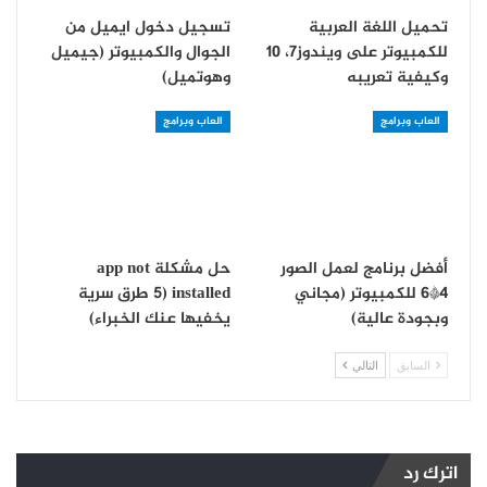
تحميل اللغة العربية
تسجيل دخول ايميل من
للكمبيوتر على ويندوز7، 10
الجوال والكمبيوتر (جيميل
وكيفية تعريبه
وهوتميل)
العاب وبرامج
العاب وبرامج
أفضل برنامج لعمل الصور
حل مشكلة app not
4*6 للكمبيوتر (مجاني
installed (5 طرق سرية
وبجودة عالية)
يخفيها عنك الخبراء)
السابق
التالي
اترك رد