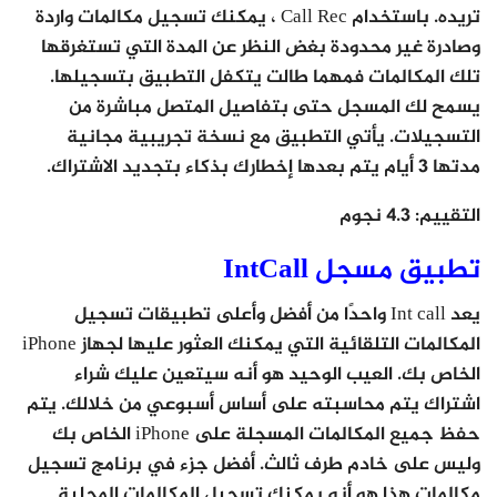
تريده. باستخدام Call Rec ، يمكنك تسجيل مكالمات واردة
وصادرة غير محدودة بغض النظر عن المدة التي تستغرقها
تلك المكالمات فمهما طالت يتكفل التطبيق بتسجيلها.
يسمح لك المسجل حتى بتفاصيل المتصل مباشرة من
التسجيلات. يأتي التطبيق مع نسخة تجريبية مجانية
مدتها 3 أيام يتم بعدها إخطارك بذكاء بتجديد الاشتراك.
التقييم
: 4.3 نجوم
تطبيق مسجل IntCall
يعد Int call واحدًا من أفضل وأعلى تطبيقات تسجيل
المكالمات التلقائية التي يمكنك العثور عليها لجهاز iPhone
الخاص بك. العيب الوحيد هو أنه سيتعين عليك شراء
اشتراك يتم محاسبته على أساس أسبوعي من خلالك. يتم
حفظ جميع المكالمات المسجلة على iPhone الخاص بك
وليس على خادم طرف ثالث. أفضل جزء في برنامج تسجيل
مكالمات هذا هو أنه يمكنك تسجيل المكالمات المحلية