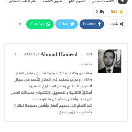
الافلييت للمبتدئين
التسويق التابع
تسويق الافلييت
تعلم الافلييت للمبتدئين
0
563
WhatsApp
Twitter
Facebook
شارك
Ahmad Hameed
1663 المشاركات
9
تعليقات
مهندس وكاتب مقالات متوافقة مع معايير السيو
(SEO)، ومُدرِّب مُعتمد في الهلال الأحمر في مجال
التدريب المهني ودعم المشاريع الصغيرة.
أعشقُ التقنية والتسويق الإلكتروني ومجالات العمل
عن بعد، وأهتم بتعلّم كل ما هو جديد.
كما أتطلّع إلى تقديم أفضل وأشمل معلومة للقارئ
بأسلوب شيّق وممتع.