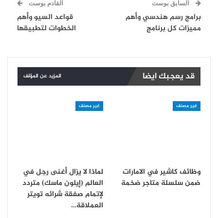
السابق بوست
القادم بوست
برامج رسم هندسي وأهم
قواعد السيو وأهم
مميزات كل برنامج
الخطوات لتطبيقها
قد يعجبك ايضا
المزيد عن المؤلف
غير مصنف
غير مصنف
وظائف كاشير في الامارات
لماذا لا يزال أغنى رجل في
ضمن سلسلة متاجر ضخمة
العالم (إيلون ماسك) متردد
لإتمام صفقة شرائه تويتر
العملاقة…