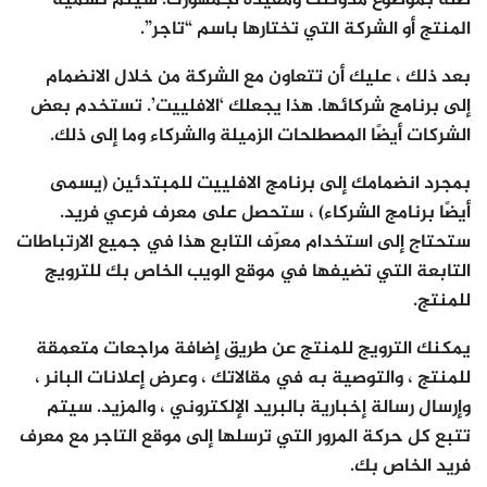
صلة بموضوع مدونتك ومفيدة لجمهورك. سيتم تسمية
المنتج أو الشركة التي تختارها باسم “تاجر”.
بعد ذلك ، عليك أن تتعاون مع الشركة من خلال الانضمام
إلى برنامج شركائها. هذا يجعلك ‘الافلييت’. تستخدم بعض
الشركات أيضًا المصطلحات الزميلة والشركاء وما إلى ذلك.
بمجرد انضمامك إلى برنامج الافلييت للمبتدئين (يسمى
أيضًا برنامج الشركاء) ، ستحصل على معرف فرعي فريد.
ستحتاج إلى استخدام معرّف التابع هذا في جميع الارتباطات
التابعة التي تضيفها في موقع الويب الخاص بك للترويج
للمنتج.
يمكنك الترويج للمنتج عن طريق إضافة مراجعات متعمقة
للمنتج ، والتوصية به في مقالاتك ، وعرض إعلانات البانر ،
وإرسال رسالة إخبارية بالبريد الإلكتروني ، والمزيد. سيتم
تتبع كل حركة المرور التي ترسلها إلى موقع التاجر مع معرف
فريد الخاص بك.