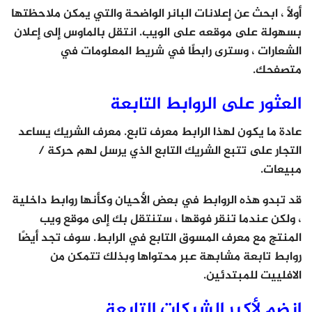
أولاً ، ابحث عن إعلانات البانر الواضحة والتي يمكن ملاحظتها
بسهولة على موقعه على الويب. انتقل بالماوس إلى إعلان
الشعارات ، وسترى رابطًا في شريط المعلومات في
متصفحك.
العثور على الروابط التابعة
عادة ما يكون لهذا الرابط معرف تابع. معرف الشريك يساعد
التجار على تتبع الشريك التابع الذي يرسل لهم حركة /
مبيعات.
قد تبدو هذه الروابط في بعض الأحيان وكأنها روابط داخلية
، ولكن عندما تنقر فوقها ، ستنتقل بك إلى موقع ويب
المنتج مع معرف المسوق التابع في الرابط. سوف تجد أيضًا
روابط تابعة مشابهة عبر محتواها وبذلك تتمكن من
الافلييت للمبتدئين.
انضم لأكبر الشبكات التابعة