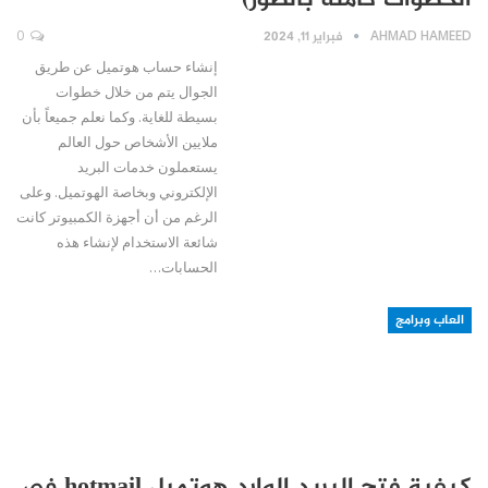
الخطوات كاملة بالصور)
AHMAD HAMEED
فبراير 11, 2024
0
إنشاء حساب هوتميل عن طريق
الجوال يتم من خلال خطوات
بسيطة للغاية. وكما نعلم جميعاً بأن
ملايين الأشخاص حول العالم
يستعملون خدمات البريد
الإلكتروني وبخاصة الهوتميل. وعلى
الرغم من أن أجهزة الكمبيوتر كانت
شائعة الاستخدام لإنشاء هذه
الحسابات…
العاب وبرامج
كيفية فتح البريد الوارد هوتميل hotmail في