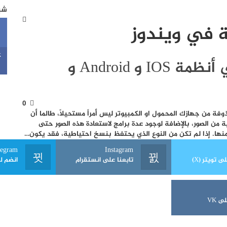
شبك
ة في ويندوز
k
استعادة الصور المحذوفة في أنظمة IOS و Android و
0
وفة من جهازك المحمول او الكمبيوتر ليس أمراً مستحيلاً، طالما أن
من الصور، بالإضافة لوجود عدة برامج لاستعادة هذه الصور حتى
ها. إذا لم تكن من النوع الذي يحتفظ بنسخ احتياطية، فقد يكون…
legram
Instagram
ى تويتر (X)
تابعنا على انستقرام
انضم ل
ى VK