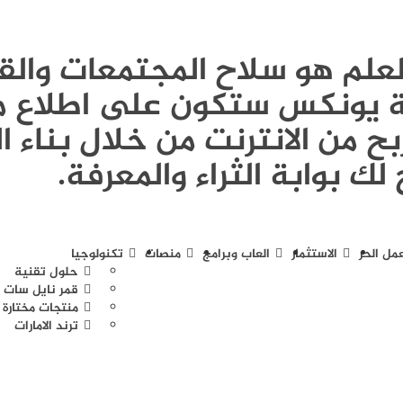
Publi - العلم هو سلاح المجتمعات و
ونة يونكس ستكون على اطلاع م
ح من الانترنت من خلال بناء ا
لك بوابة الثراء والمعرفة.
عمل الحر
الاستثمار
العاب وبرامج
منصات
تكنولوجيا
حلول تقنية
قمر نايل سات
منتجات مختارة
ترند الامارات