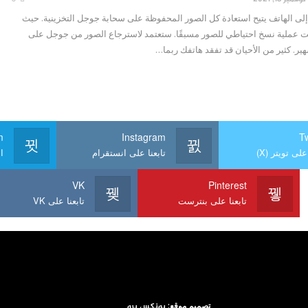
ى الهاتف يتيح استعادة كل الصور المحفوظة على سحابة جوجل التخزينية. حيث
 عملية نسخ احتياطي للصور مسبقًا. ستعتمد لاسترجاع الصور من جوجل على
. كثير من الأحيان قد تفقد هاتفك ربما…
m
Instagram
Tw
على تويتر (X)
تابعنا على انستقرام
ا
VK
Pinterest
تابعنا على بنترست
تابعنا على VK
تصميم موقع:
يونكس برو