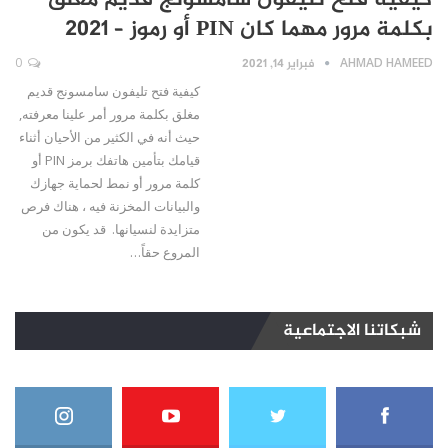
كيفية فتح تليفون سامسونج قديم مغلق
بكلمة مرور مهما كان PIN أو رموز – 2021
AHMAD HAMEED
فبراير 14, 2021
0
كيفية فتح تليفون سامسونج قديم
مغلق بكلمة مرور أمر علينا معرفته,
حيث أنه في الكثير من الأحيان أثناء
قيامك بتأمين هاتفك برمز PIN أو
كلمة مرور أو نمط لحماية جهازك
والبيانات المخزنة فيه ، هناك فرص
متزايدة لنسيانها. قد يكون من
المروع حقاً…
شبكاتنا الاجتماعية