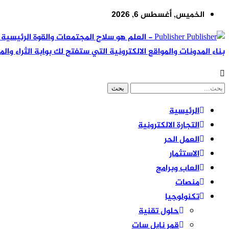
الخميس, أغسطس 6, 2026
Publisher - العلم هو سلاح المجتمعات والقوة ال
بناء المدونات والمواقع الالكترونية التي ستفتح لك بوابة الثراء والم
الرئيسية
التجارة الالكترونية
العمل الحر
الاستثمار
العاب وبرامج
منصات
تكنولوجيا
حلول تقنية
قمر نايل سات