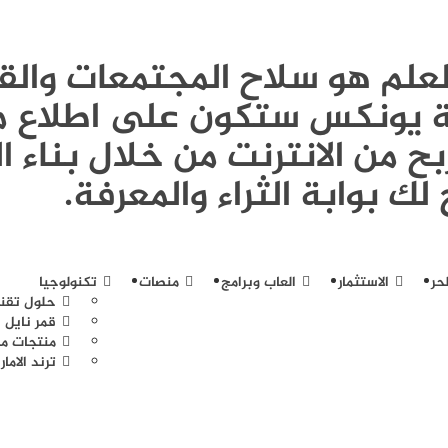
Publi - العلم هو سلاح المجتمعات و
ونة يونكس ستكون على اطلاع م
ح من الانترنت من خلال بناء ا
لك بوابة الثراء والمعرفة.
حر
الاستثمار
العاب وبرامج
منصات
تكنولوجيا
حلول تقن
قمر نايل 
منتجات مخ
ترند الامار