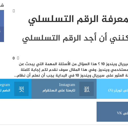
شبك
لمعرفة الرقم التسلسلي
k
10 – كيف يمكنني أن أجد الرقم التسلسلي
0
أين يمكن أن نجد سيريال ويندوز 10 ؟ هذا السؤال من الأسئلة المهمة التي يبحث عن
 مستخدمي ويندوز. وفي هذا المقال سوف نقدم لكم إجابة كاملة
سيريال ويندوز 10 في البداية يجب أن نعلم أن نظام…
legram
Instagram
ى تويتر (X)
تابعنا على انستقرام
انضم ل
ى VK