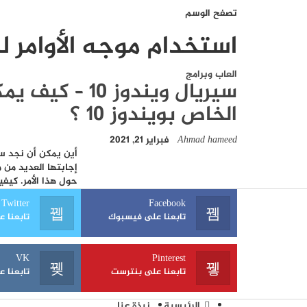
تصفح الوسم
استخدام موجه الأوامر 
العاب وبرامج
سيريال ويندوز 
الخاص بويندوز 10 ؟
Ahmad hameed
فبراير 21, 2021
إجابتها العديد من
حول هذا الأمر. كيفية العثور على 
Twitter
Facebook
تابعنا على فيسبوك
تابعنا عل
VK
Pinterest
تابعنا على بنترست
تابعنا عل
الرئيسية
نبذة عنا