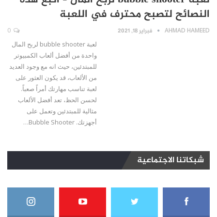
لعبة bubble shooter لربح المال – اتبع هذه
النصائح لتصبح محترف في اللعبة
AHMAD HAMEED
فبراير 18, 2021
0
لعبة bubble shooter لربح المال
واحدة من أفضل ألعاب الكمبيوتر
للمبتدئين، حيث انه مع وجود العديد
من الألعاب، قد يكون العثور على
لعبة تناسب مهارتك أمراً صعباً.
لحسن الحظ، تعد أفضل الألعاب
مثالية للمبتدئين وتعمل على
أجهزتك. Bubble Shooter…
شبكاتنا الاجتماعية