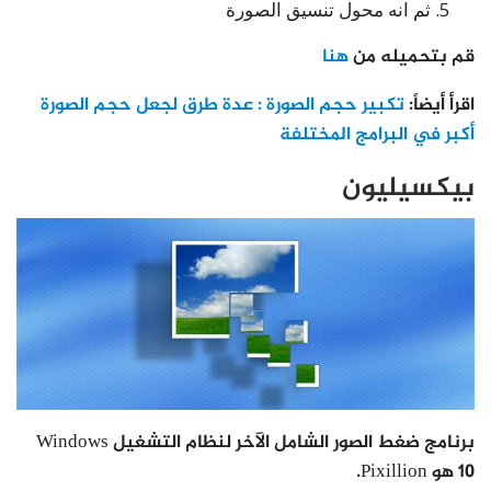
ثم انه محول تنسيق الصورة
قم بتحميله من
هنا
اقرأ أيضاً:
تكبير حجم الصورة : عدة طرق لجعل حجم الصورة
أكبر في البرامج المختلفة
بيكسيليون
برنامج ضغط الصور الشامل الآخر لنظام التشغيل Windows
10 هو Pixillion.