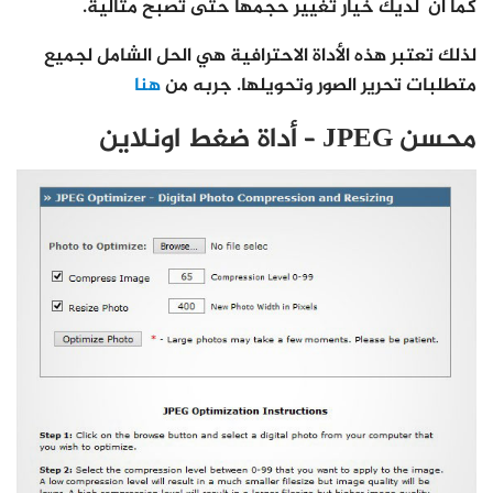
كما أن لديك خيار تغيير حجمها حتى تصبح مثالية.
لذلك تعتبر هذه الأداة الاحترافية هي الحل الشامل لجميع
متطلبات تحرير الصور وتحويلها. جربه من
هنا
محسن JPEG – أداة ضغط اونلاين