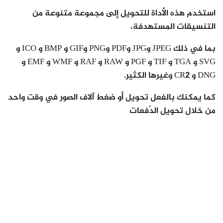
استخدم هذه الأداة للتحويل إلى مجموعة متنوعة من
التنسيقات المستهدفة،
بما في ذلك JPEG وJPG وPDF وPNG وGIF و BMP و ICO و
SVG و TGA و TIF و PGF و RAW و RAF و WMF و EMF و
DNG و CR2 وغيرها الكثير.
كما يمكنك بالفعل تحويل أو ضغط آلاف الصور في وقت واحد
من خلال تحويل الدُفعات