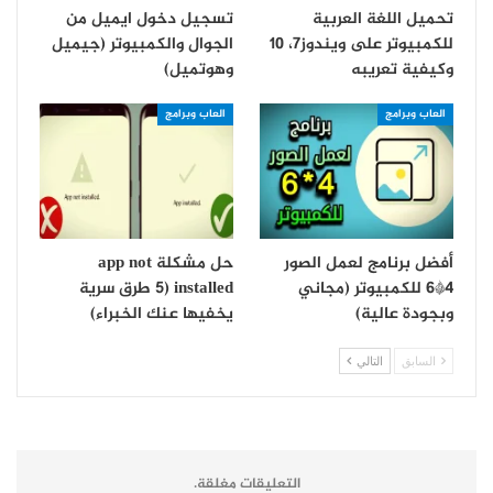
تحميل اللغة العربية
تسجيل دخول ايميل من
للكمبيوتر على ويندوز7، 10
الجوال والكمبيوتر (جيميل
وكيفية تعريبه
وهوتميل)
العاب وبرامج
العاب وبرامج
أفضل برنامج لعمل الصور
حل مشكلة app not
4*6 للكمبيوتر (مجاني
installed (5 طرق سرية
وبجودة عالية)
يخفيها عنك الخبراء)
السابق
التالي
التعليقات مغلقة.