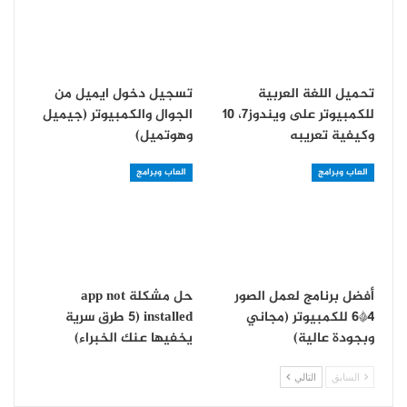
تحميل اللغة العربية
تسجيل دخول ايميل من
للكمبيوتر على ويندوز7، 10
الجوال والكمبيوتر (جيميل
وكيفية تعريبه
وهوتميل)
العاب وبرامج
العاب وبرامج
أفضل برنامج لعمل الصور
حل مشكلة app not
4*6 للكمبيوتر (مجاني
installed (5 طرق سرية
وبجودة عالية)
يخفيها عنك الخبراء)
السابق
التالي