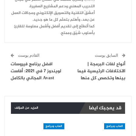
التدريب المهني ودعم المشاريع الصغيرة.
أعشقُ التقنية والتسويق الإلكتروني ومجالات العمل
عن بعد، وأهتم بتعلّم كل ما هو جديد.
كما أتطلّع إلى تقديم أفضل وأشمل معلومة للقارئ
بأسلوب شيّق وممتع.
السابق بوست
القادم بوست
أنواع لغات البرمجة |
افضل برنامج فيروسات
الاختلافات الرئيسية فيما
لويندوز 7 في 2021: أفاست
بينها وتخصص كل منها
Avast المجاني بالكامل
قد يعجبك ايضا
المزيد عن المؤلف
العاب وبرامج
العاب وبرامج