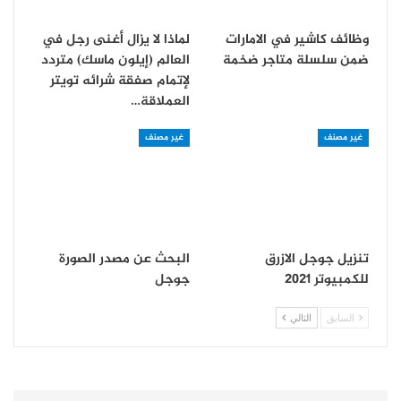
وظائف كاشير في الامارات
لماذا لا يزال أغنى رجل في
ضمن سلسلة متاجر ضخمة
العالم (إيلون ماسك) متردد
لإتمام صفقة شرائه تويتر
العملاقة…
غير مصنف
غير مصنف
تنزيل جوجل الازرق
البحث عن مصدر الصورة
للكمبيوتر 2021
جوجل
السابق
التالي