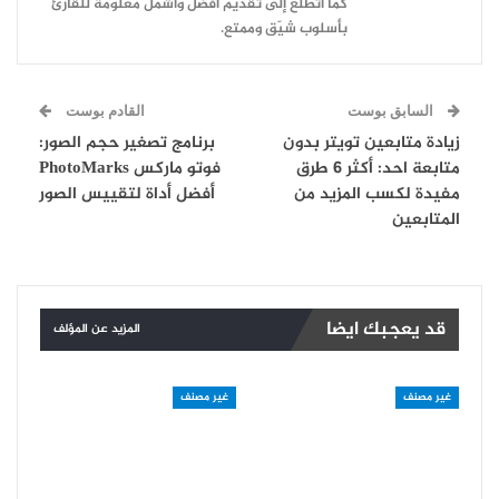
كما أتطلّع إلى تقديم أفضل وأشمل معلومة للقارئ
بأسلوب شيّق وممتع.
السابق بوست
القادم بوست
زيادة متابعين تويتر بدون
برنامج تصغير حجم الصور:
متابعة احد: أكثر 6 طرق
فوتو ماركس PhotoMarks
مفيدة لكسب المزيد من
أفضل أداة لتقييس الصور
المتابعين
قد يعجبك ايضا
المزيد عن المؤلف
غير مصنف
غير مصنف