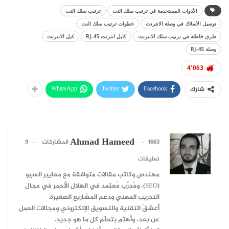
الأدوات المستحدمة في ترتيب سلك النت
ترتيب سلك النت
توصيل الأسلاك في وصلة الانترنت
خطوات ترتيب سلك النت
طرق خاطئة في ترتيب سلك الانترنت
كابل انترنت RJ-45
كبل الانترنت
وصلة RJ-45
4٬063
WhatsApp
Twitter
Facebook
شارك
Ahmad Hameed
1663 المشاركات
9
تعليقات
مهندس وكاتب مقالات متوافقة مع معايير السيو
(SEO)، ومُدرِّب مُعتمد في الهلال الأحمر في مجال
التدريب المهني ودعم المشاريع الصغيرة.
أعشقُ التقنية والتسويق الإلكتروني ومجالات العمل
عن بعد، وأهتم بتعلّم كل ما هو جديد.