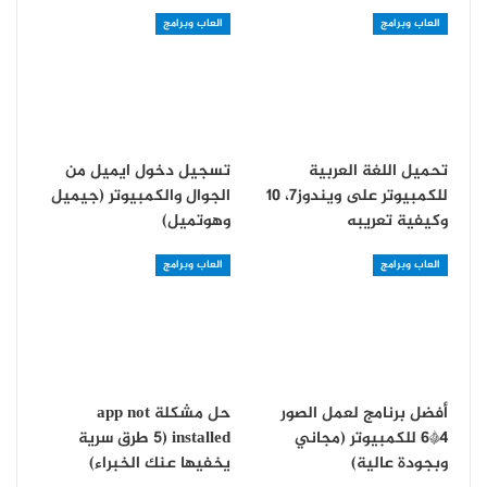
العاب وبرامج
العاب وبرامج
تحميل اللغة العربية
تسجيل دخول ايميل من
للكمبيوتر على ويندوز7، 10
الجوال والكمبيوتر (جيميل
وكيفية تعريبه
وهوتميل)
العاب وبرامج
العاب وبرامج
أفضل برنامج لعمل الصور
حل مشكلة app not
4*6 للكمبيوتر (مجاني
installed (5 طرق سرية
وبجودة عالية)
يخفيها عنك الخبراء)