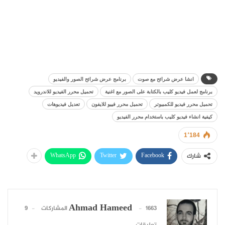
انشا عرض شرائح مع صوت
برنامج عرض شرائح الصور والفيديو
برنامج لعمل فيديو كليب بالكتابة على الصور مع اغنية
تحميل محرر الفيديو للاندرويد
تحميل محرر فيديو للكمبيوتر
تحميل محرر فييو للايفون
تعديل فيديوهات
كيفية انشاء فيديو كليب باستخدام محرر الفيديو
1٬184
WhatsApp
Twitter
Facebook
شارك
Ahmad Hameed
1663 المشاركات
9
تعليقات