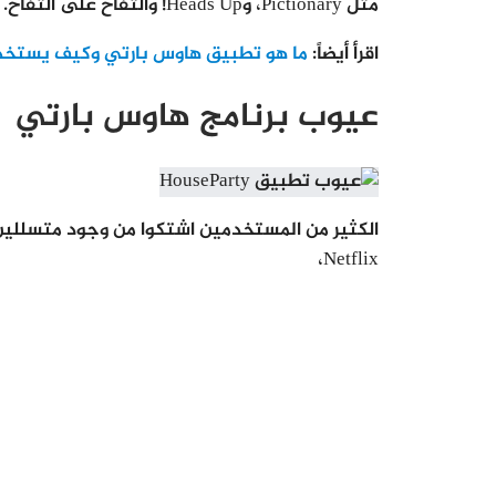
مثل Pictionary، وHeads Up! والتفاح على التفاح. لكن هناك منعطف.
اقرأ أيضاً:
ما هو تطبيق هاوس بارتي وكيف يستخد
عيوب برنامج هاوس بارتي
Netflix،