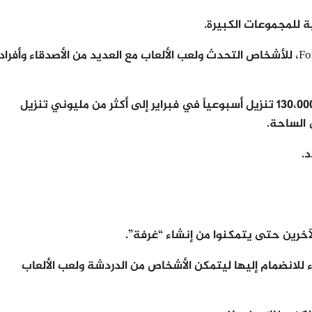
 للمجموعات الكبيرة.
يتيح برنامج هاوس بارتي، الذي أنشأه مطور Fortnite، للأشخاص التحدث ولعب الألعاب مع العديد من الأصدقاء وأفراد
لإضفاء إحساس “بالحفلة المنزلية”. مع ما معدله 130،000 تنزيل أسبوعياً في فبراير إلى أكثر من مليوني تنزيل
 الساحة.
.
آخرين حتى يتمكنوا من إنشاء “غرفة”.
 للانضمام إليها ليتمكن الأشخاص من الدردشة ولعب الألعاب