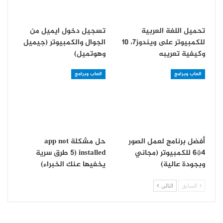
تحميل اللغة العربية
تسجيل دخول ايميل من
للكمبيوتر على ويندوز7، 10
الجوال والكمبيوتر (جيميل
وكيفية تعريبه
وهوتميل)
العاب وبرامج
العاب وبرامج
أفضل برنامج لعمل الصور
حل مشكلة app not
4*6 للكمبيوتر (مجاني
installed (5 طرق سرية
وبجودة عالية)
يخفيها عنك الخبراء)
السابق
التالي