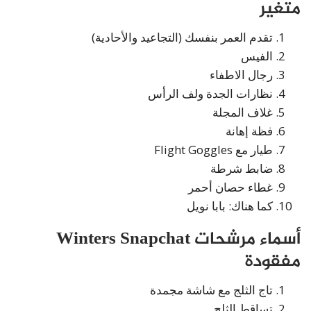
متغير
تقدم العمر بنفسك (التجاعيد والأحادية)
الفيس
رجال الاطفاء
نظارات الجدة ولف الرأس
غلاف المجلة
فظة إهانة
طيار مع Flight Goggles
ضابط شرطة
غطاء حصان أحمر
كما هناك: بابا نويل
أسماء مرشحات Winters Snapchat
مفقودة
تاج الثلج مع شاشة مجمدة
تساقط الثلج