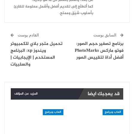
عن بعد، وأهتم بتعلّم كل ما هو جديد.
كما أتطلّع إلى تقديم أفضل وأشمل معلومة للقارئ
بأسلوب شيّق وممتع.
السابق بوست
القادم بوست
برنامج تصغير حجم الصور:
تحميل متجر بلاي للكمبيوتر
فوتو ماركس PhotoMarks
ويندوز xp: البرنامج
أفضل أداة لتقييس الصور
المستخدم | الإيجابيات |
والسلبيات
قد يعجبك ايضا
المزيد عن المؤلف
العاب وبرامج
العاب وبرامج