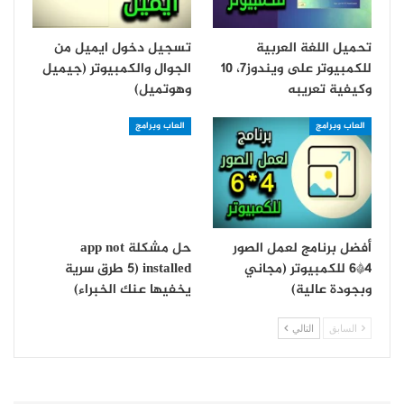
تحميل اللغة العربية
تسجيل دخول ايميل من
للكمبيوتر على ويندوز7، 10
الجوال والكمبيوتر (جيميل
وكيفية تعريبه
وهوتميل)
العاب وبرامج
العاب وبرامج
أفضل برنامج لعمل الصور
حل مشكلة app not
4*6 للكمبيوتر (مجاني
installed (5 طرق سرية
وبجودة عالية)
يخفيها عنك الخبراء)
السابق
التالي