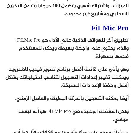
الميزات ، واشتراك شهري يتضمن 100 جيجابايت من التخزين
السحابي ومشاريع غير محدودة.
FiLMic Pro
تطبيق آخر للهواتف الذكية عالي الأداء هو FiLMic Pro ،
والذي يحتوي على واجهة بسيطة ويمكن للمستخدم
فهمها بسهولة.
وهو يأتي على قائمة أفضل برنامج تصوير فيديو للاندرويد ،
ويمكنك تغيير إعدادات التسجيل لتناسب احتياجاتك بشكل
أفضل وحفظ الإعدادات المسبقة.
أيضا يمكنه التسجيل بالحركة البطيئة والفاصل الزمني.
ولكن المشكلة الوحيدة في FiLMic Pro هو أنه ليست
مجاني.
حيث أن سعره على Google Play هو 14.99 دولارًا. كما أنه