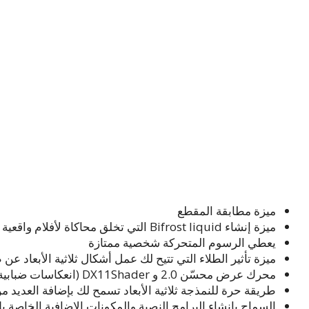
ميزة مطابقة المقطع
ميزة إنشاء Bifrost liquid التي تخلق محاكاة لأفلام واقعية
يعطي الرسوم المتحركة شخصية ممتازة
ميزة تأثير الطلاء التي تتيح لك عمل أشكال ثلاثية الأبعاد عن
محرك عرض محسّن 2.0 و DX11Shader (انعكاسات ضبابية وتأثيرات تظليل وإضفاء الشفافية).
طريقة حرة للنمذجة ثلاثية الأبعاد تسمح لك بإضافة العديد م
السماح بإنشاء البرامج النصية والمكونات الإضافية الخاصة بك من أجل تخصيص 