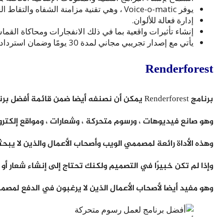
يوفر Voice-o-matic ، وهي تقنية مزامنة الشفاه والتقاط الحركة ودورات المشي.
إدارة فعالة للألوان.
إنشاء تأثيرات واقعية بما في ذلك الانفجارات ومحاكاة القما
يأتي مع إصدار تجريبي مجاني لمدة 30 يومًا وضمان استرداد الأموال لمدة 30 يومًا.
Renderforest
برنامج Renderforest يمكن أن نصنفه أيضا ضمن قائمة أفضل برنامج لعمل رسوم متحركة .
وهو صانع فيديوهات ، ورسوم متحركة ، وشعارات ، ومواقع إلكترون
وهذه الأداة رائعة لمصممي الويب وأصحاب الأعمال والذين لا يبحث
وإذا لم تكن خبيرًا في التصميم ولكنك تحتاج إلى إنشاء شعار أو
وهو مفيد أيضا لأصحاب الأعمال الذين لا يرغبون في الدفع لمصم