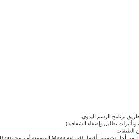
 طريق برنامج الرسم اليدوي.
ن الطبقات.
أفضل (في لغة Maya المضمنة أو برمجة Python)