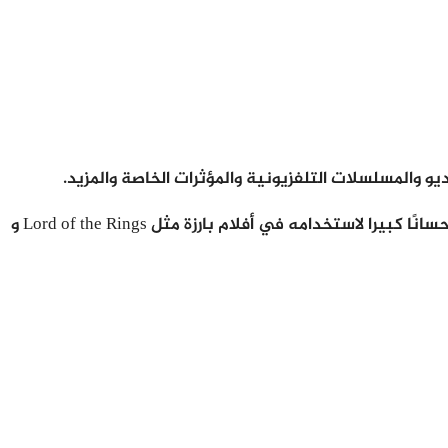
وهو بلا شك من أفضل برمجيات الرسوم المتحركة والمؤثرات في السوق والتي توفر الرسوم المتحركة ثلاثية الأبعاد ، وقد نال استحسانًا كبيرا لاستخدامه في أفلام بارزة مثل Lord of the Rings و