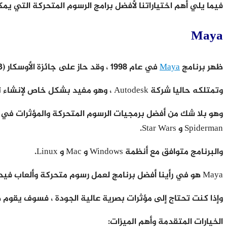
فيما يلي أهم اختياراتنا لأفضل برامج الرسوم المتحركة التي يمك
Maya
ظهر برنامج
Maya
في عام 1998 ، وقد حاز على جائزة الأوسكار (2003) كبرنامج رسوم متحركة ورسوم متحركة ثلاثية الأبعاد.
وتمتلكه حاليا شركة Autodesk ، وهو مفيد بشكل خاص لإنشاء تطبيقات تفاعلية ثلاثية الأبعاد مثل الصور المتحركة وألعاب الفيديو والمسلسلات التلفزيونية والمؤثرات الخاصة والمزيد.
Spiderman و Star Wars.
والبرنامج متوافق مع أنظمة Windows و Mac و Linux.
Maya هو في رأينا أفضل برنامج لعمل رسوم متحركة وألعاب فيديو وإضافة تأثيرات ثلاثية الأبعاد في الصور المتحركة.
وإذا كنت تحتاج إلى مؤثرات بصرية عالية الجودة ، فسوف يقوم ه
الخيارات المتقدمة وأهم الميزات: