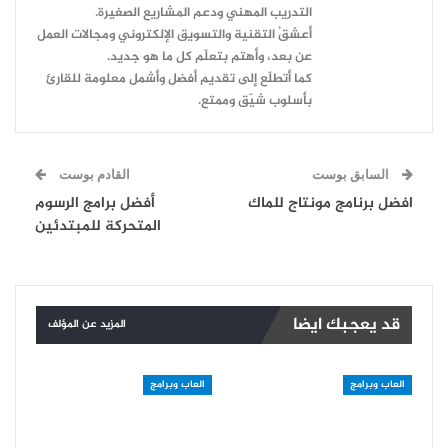
التدريب المهني ودعم المشاريع الصغيرة.
أعشقُ التقنية والتسويق الإلكتروني ومجالات العمل
عن بعد، وأهتم بتعلّم كل ما هو جديد.
كما أتطلّع إلى تقديم أفضل وأشمل معلومة للقارئ
بأسلوب شيّق وممتع.
السابق بوست
القادم بوست
افضل برنامج مونتاج للماك
أفضل برامج الرسوم
المتحركة للمبتدئين
قد يعجبك ايضا
المزيد عن المؤلف
العاب وبرامج
العاب وبرامج