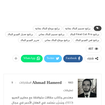
برامج تصميم للماك مجانية
برامج مونتاج للماك مجانية
برنامج Final Cut Pro للماك
برنامج تصميم للماك مجاني
برنامج تعديل الفيديو للماك
برنامج قص الفيديو للماك
برنامج مونتاج للماك مجاني
تحرير الفيديو للماك
407
WhatsApp
Twitter
Facebook
شارك
Ahmad Hameed
1663 المشاركات
9
تعليقات
مهندس وكاتب مقالات متوافقة مع معايير السيو
(SEO)، ومُدرِّب مُعتمد في الهلال الأحمر في مجال