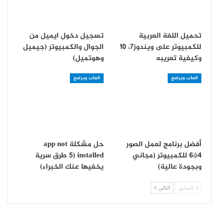
تحميل اللغة العربية
تسجيل دخول ايميل من
للكمبيوتر على ويندوز7، 10
الجوال والكمبيوتر (جيميل
وكيفية تعريبه
وهوتميل)
العاب وبرامج
العاب وبرامج
أفضل برنامج لعمل الصور
حل مشكلة app not
4*6 للكمبيوتر (مجاني
installed (5 طرق سرية
وبجودة عالية)
يخفيها عنك الخبراء)
السابق
التالي