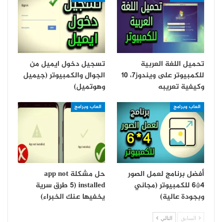
تحميل اللغة العربية
تسجيل دخول ايميل من
للكمبيوتر على ويندوز7، 10
الجوال والكمبيوتر (جيميل
وكيفية تعريبه
وهوتميل)
العاب وبرامج
العاب وبرامج
أفضل برنامج لعمل الصور
حل مشكلة app not
4*6 للكمبيوتر (مجاني
installed (5 طرق سرية
وبجودة عالية)
يخفيها عنك الخبراء)
السابق
التالي