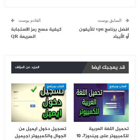
السابق بوست
القادم بوست
افضل برنامج vpn للأيفون
كيفية مسح رمز الاستجابة
أو الأيباد
السريعة QR
قد يعجبك ايضا
المزيد عن المؤلف
العاب وبرامج
العاب وبرامج
تحميل اللغة العربية
تسجيل دخول ايميل من
للكمبيوتر على ويندوز7، 10
الجوال والكمبيوتر (جيميل