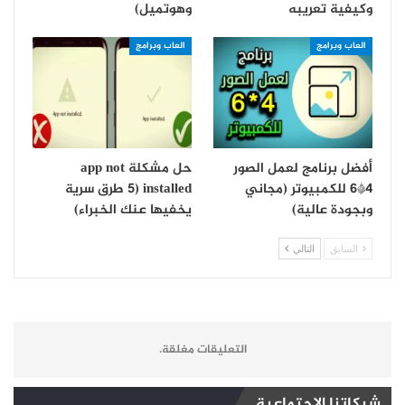
وكيفية تعريبه
وهوتميل)
العاب وبرامج
العاب وبرامج
أفضل برنامج لعمل الصور
حل مشكلة app not
4*6 للكمبيوتر (مجاني
installed (5 طرق سرية
وبجودة عالية)
يخفيها عنك الخبراء)
السابق
التالي
التعليقات مغلقة.
شبكاتنا الاجتماعية