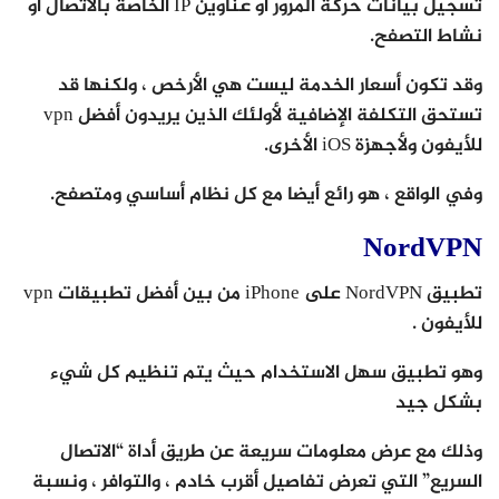
تسجيل بيانات حركة المرور أو عناوين IP الخاصة بالاتصال أو
نشاط التصفح.
وقد تكون أسعار الخدمة ليست هي الأرخص ، ولكنها قد
تستحق التكلفة الإضافية لأولئك الذين يريدون أفضل vpn
للأيفون ولأجهزة iOS الأخرى.
وفي الواقع ، هو رائع أيضا مع كل نظام أساسي ومتصفح.
NordVPN
تطبيق NordVPN على iPhone من بين أفضل تطبيقات vpn
للأيفون .
وهو تطبيق سهل الاستخدام حيث يتم تنظيم كل شيء
بشكل جيد
وذلك مع عرض معلومات سريعة عن طريق أداة “الاتصال
السريع” التي تعرض تفاصيل أقرب خادم ، والتوافر ، ونسبة