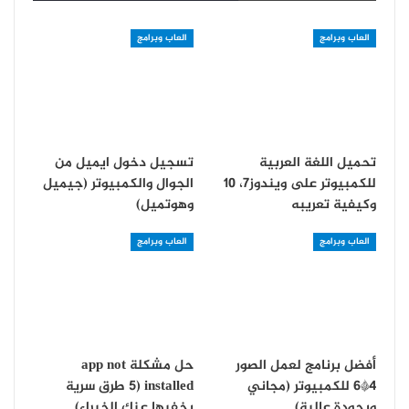
العاب وبرامج
العاب وبرامج
تحميل اللغة العربية
تسجيل دخول ايميل من
للكمبيوتر على ويندوز7، 10
الجوال والكمبيوتر (جيميل
وكيفية تعريبه
وهوتميل)
العاب وبرامج
العاب وبرامج
أفضل برنامج لعمل الصور
حل مشكلة app not
4*6 للكمبيوتر (مجاني
installed (5 طرق سرية
وبجودة عالية)
يخفيها عنك الخبراء)