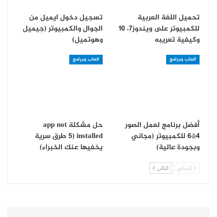
تحميل اللغة العربية
تسجيل دخول ايميل من
للكمبيوتر على ويندوز7، 10
الجوال والكمبيوتر (جيميل
وكيفية تعريبه
وهوتميل)
العاب وبرامج
العاب وبرامج
أفضل برنامج لعمل الصور
حل مشكلة app not
4*6 للكمبيوتر (مجاني
installed (5 طرق سرية
وبجودة عالية)
يخفيها عنك الخبراء)
السابق
التالي