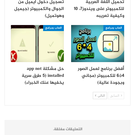
تحميل اللغة العربية
تسجيل دخول ايميل من
للكمبيوتر على ويندوز7، 10
الجوال والكمبيوتر (جيميل
وكيفية تعريبه
وهوتميل)
العاب وبرامج
العاب وبرامج
أفضل برنامج لعمل الصور
حل مشكلة app not
4*6 للكمبيوتر (مجاني
installed (5 طرق سرية
وبجودة عالية)
يخفيها عنك الخبراء)
السابق
التالي
التعليقات مغلقة.